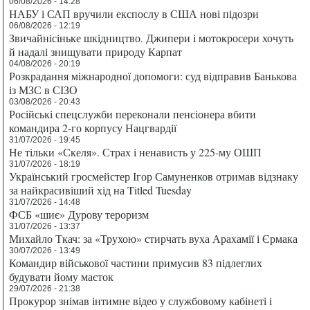
06/08/2026 - 14:28
НАБУ і САП вручили експослу в США нові підозри
06/08/2026 - 12:19
Звичайнісіньке шкідництво. Джипери і мотокросери хочуть
й надалі знищувати природу Карпат
04/08/2026 - 20:19
Розкрадання міжнародної допомоги: суд відправив Банькова
із МЗС в СІЗО
03/08/2026 - 20:43
Російські спецслужби переконали пенсіонера вбити
командира 2-го корпусу Нацгвардії
31/07/2026 - 19:45
Не тільки «Скеля». Страх і ненависть у 225-му ОШП
31/07/2026 - 18:19
Український гросмейстер Ігор Самуненков отримав відзнаку
за найкрасивіший хід на Titled Tuesday
31/07/2026 - 14:48
ФСБ «шиє» Дурову тероризм
31/07/2026 - 13:37
Михайло Ткач: за «Трухою» стирчать вуха Арахамії і Єрмака
30/07/2026 - 13:49
Командир військової частини примусив 83 підлеглих
будувати йому маєток
29/07/2026 - 21:38
Прокурор знімав інтимне відео у службовому кабінеті і