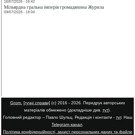
16/07/2026 - 16:42
Мільярдна гральна імперія громадянина Журила
09/07/2026 - 18:04
Grom.
[гучні справи]
(с) 2016 - 2026. Передрук авторських
матеріалів обмежено (докладніше див.
тут
).
Головний редактор – Павло Шульц. Редакція і контакти -
тут
. Наш
Telegram-канал
.
Політика конфіденційності, захист персональних даних та файли