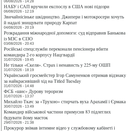
06/08/2026 - 14:28
НАБУ і САП вручили експослу в США нові підозри
06/08/2026 - 12:19
Звичайнісіньке шкідництво. Джипери і мотокросери хочуть
й надалі знищувати природу Карпат
04/08/2026 - 20:19
Розкрадання міжнародної допомоги: суд відправив Банькова
із МЗС в СІЗО
03/08/2026 - 20:43
Російські спецслужби переконали пенсіонера вбити
командира 2-го корпусу Нацгвардії
31/07/2026 - 19:45
Не тільки «Скеля». Страх і ненависть у 225-му ОШП
31/07/2026 - 18:19
Український гросмейстер Ігор Самуненков отримав відзнаку
за найкрасивіший хід на Titled Tuesday
31/07/2026 - 14:48
ФСБ «шиє» Дурову тероризм
31/07/2026 - 13:37
Михайло Ткач: за «Трухою» стирчать вуха Арахамії і Єрмака
30/07/2026 - 13:49
Командир військової частини примусив 83 підлеглих
будувати йому маєток
29/07/2026 - 21:38
Прокурор знімав інтимне відео у службовому кабінеті і