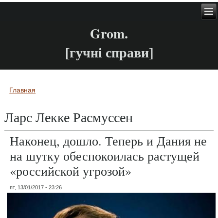
Grom.
[гучні справи]
Главная
Вы здесь
Ларс Лекке Расмуссен
Наконец, дошло. Теперь и Дания не
на шутку обеспокоилась растущей
«российской угрозой»
пт, 13/01/2017 - 23:26