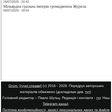
16/07/2026 - 16:42
Мільярдна гральна імперія громадянина Журила
09/07/2026 - 18:04
Grom.
[гучні справи]
(с) 2016 - 2026. Передрук авторських
матеріалів обмежено (докладніше див.
тут
).
Головний редактор – Павло Шульц. Редакція і контакти -
тут
. Наш
Telegram-канал
.
Політика конфіденційності, захист персональних даних та файли