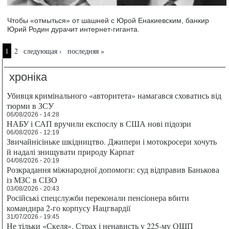
Чтобы «отмыться» от шашней с Юрой Енакиевским, банкир
Юрий Родин дурачит интернет-гиганта.
Страницы
1
2
следующая ›
последняя »
хроніка
Убивця кримінального «авторитета» намагався сховатись від
тюрми в ЗСУ
06/08/2026 - 14:28
НАБУ і САП вручили експослу в США нові підозри
06/08/2026 - 12:19
Звичайнісіньке шкідництво. Джипери і мотокросери хочуть
й надалі знищувати природу Карпат
04/08/2026 - 20:19
Розкрадання міжнародної допомоги: суд відправив Банькова
із МЗС в СІЗО
03/08/2026 - 20:43
Російські спецслужби переконали пенсіонера вбити
командира 2-го корпусу Нацгвардії
31/07/2026 - 19:45
Не тільки «Скеля». Страх і ненависть у 225-му ОШП