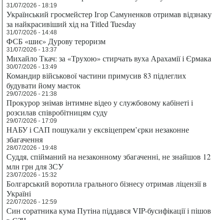
31/07/2026 - 18:19
Український гросмейстер Ігор Самуненков отримав відзнаку
за найкрасивіший хід на Titled Tuesday
31/07/2026 - 14:48
ФСБ «шиє» Дурову тероризм
31/07/2026 - 13:37
Михайло Ткач: за «Трухою» стирчать вуха Арахамії і Єрмака
30/07/2026 - 13:49
Командир військової частини примусив 83 підлеглих
будувати йому маєток
29/07/2026 - 21:38
Прокурор знімав інтимне відео у службовому кабінеті і
розсилав співробітницям суду
29/07/2026 - 17:09
НАБУ і САП пошукали у ексвіцепрем’єрки незаконне
збагачення
28/07/2026 - 19:48
Суддя, спійманий на незаконному збагаченні, не знайшов 12
млн грн для ЗСУ
23/07/2026 - 15:32
Болгарський воротила грального бізнесу отримав ліцензії в
Україні
22/07/2026 - 12:59
Син соратника кума Путіна піддався VIP-бусифікації і пішов