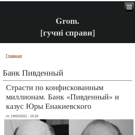
Grom.
[гучні справи]
Главная
Вы здесь
Банк Пивденный
Страсти по конфискованным
миллионам. Банк «Пивденный» и
казус Юры Енакиевского
пт, 19/02/2021 - 19:20