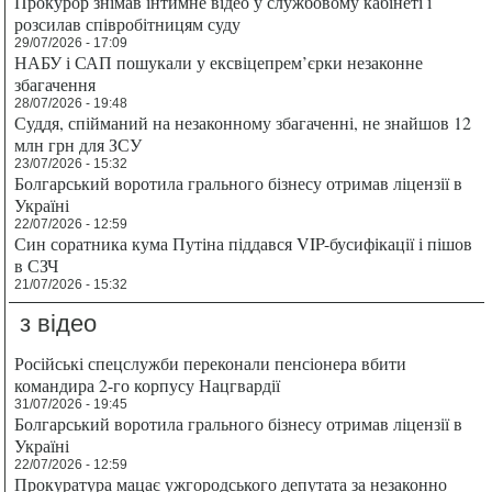
Прокурор знімав інтимне відео у службовому кабінеті і
розсилав співробітницям суду
29/07/2026 - 17:09
НАБУ і САП пошукали у ексвіцепрем’єрки незаконне
збагачення
28/07/2026 - 19:48
Суддя, спійманий на незаконному збагаченні, не знайшов 12
млн грн для ЗСУ
23/07/2026 - 15:32
Болгарський воротила грального бізнесу отримав ліцензії в
Україні
22/07/2026 - 12:59
Син соратника кума Путіна піддався VIP-бусифікації і пішов
в СЗЧ
21/07/2026 - 15:32
з відео
Російські спецслужби переконали пенсіонера вбити
командира 2-го корпусу Нацгвардії
31/07/2026 - 19:45
Болгарський воротила грального бізнесу отримав ліцензії в
Україні
22/07/2026 - 12:59
Прокуратура мацає ужгородського депутата за незаконно