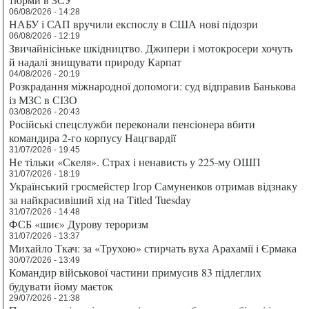
06/08/2026 - 14:28
НАБУ і САП вручили експослу в США нові підозри
06/08/2026 - 12:19
Звичайнісіньке шкідництво. Джипери і мотокросери хочуть
й надалі знищувати природу Карпат
04/08/2026 - 20:19
Розкрадання міжнародної допомоги: суд відправив Банькова
із МЗС в СІЗО
03/08/2026 - 20:43
Російські спецслужби переконали пенсіонера вбити
командира 2-го корпусу Нацгвардії
31/07/2026 - 19:45
Не тільки «Скеля». Страх і ненависть у 225-му ОШП
31/07/2026 - 18:19
Український гросмейстер Ігор Самуненков отримав відзнаку
за найкрасивіший хід на Titled Tuesday
31/07/2026 - 14:48
ФСБ «шиє» Дурову тероризм
31/07/2026 - 13:37
Михайло Ткач: за «Трухою» стирчать вуха Арахамії і Єрмака
30/07/2026 - 13:49
Командир військової частини примусив 83 підлеглих
будувати йому маєток
29/07/2026 - 21:38