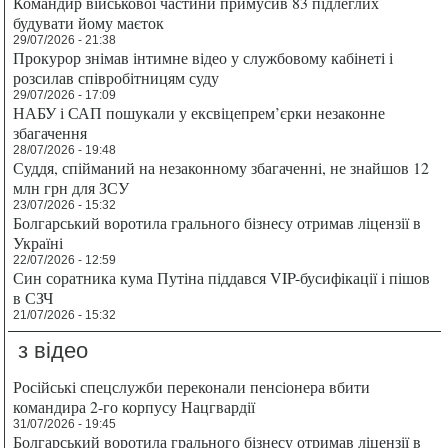
Командир військової частини примусив 83 підлеглих
будувати йому маєток
29/07/2026 - 21:38
Прокурор знімав інтимне відео у службовому кабінеті і
розсилав співробітницям суду
29/07/2026 - 17:09
НАБУ і САП пошукали у ексвіцепрем’єрки незаконне
збагачення
28/07/2026 - 19:48
Суддя, спійманий на незаконному збагаченні, не знайшов 12
млн грн для ЗСУ
23/07/2026 - 15:32
Болгарський воротила грального бізнесу отримав ліцензії в
Україні
22/07/2026 - 12:59
Син соратника кума Путіна піддався VIP-бусифікації і пішов
в СЗЧ
21/07/2026 - 15:32
з відео
Російські спецслужби переконали пенсіонера вбити
командира 2-го корпусу Нацгвардії
31/07/2026 - 19:45
Болгарський воротила грального бізнесу отримав ліцензії в