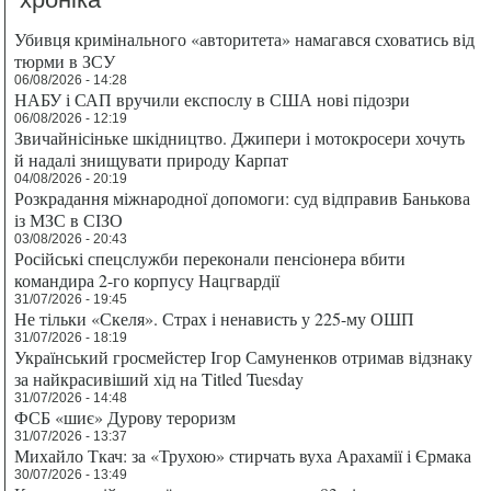
Убивця кримінального «авторитета» намагався сховатись від
тюрми в ЗСУ
06/08/2026 - 14:28
НАБУ і САП вручили експослу в США нові підозри
06/08/2026 - 12:19
Звичайнісіньке шкідництво. Джипери і мотокросери хочуть
й надалі знищувати природу Карпат
04/08/2026 - 20:19
Розкрадання міжнародної допомоги: суд відправив Банькова
із МЗС в СІЗО
03/08/2026 - 20:43
Російські спецслужби переконали пенсіонера вбити
командира 2-го корпусу Нацгвардії
31/07/2026 - 19:45
Не тільки «Скеля». Страх і ненависть у 225-му ОШП
31/07/2026 - 18:19
Український гросмейстер Ігор Самуненков отримав відзнаку
за найкрасивіший хід на Titled Tuesday
31/07/2026 - 14:48
ФСБ «шиє» Дурову тероризм
31/07/2026 - 13:37
Михайло Ткач: за «Трухою» стирчать вуха Арахамії і Єрмака
30/07/2026 - 13:49