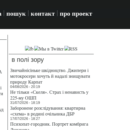
а
пошук
контакт
про проект
в полі зору
Звичайнісіньке шкідництво. Джипери і
А
мотокросери хочуть й надалі знищувати
природу Карпат
і
04/08/2026 - 20:19
Не тільки «Скеля». Страх і ненависть у
ти
225-му ОШП
31/07/2026 - 18:19
Заборонене розслідування: квартирна
уд
«схема» в родині очільника ДБР
17/07/2026 - 18:27
Психопат-городник. Портрет комбрига
Лучанова