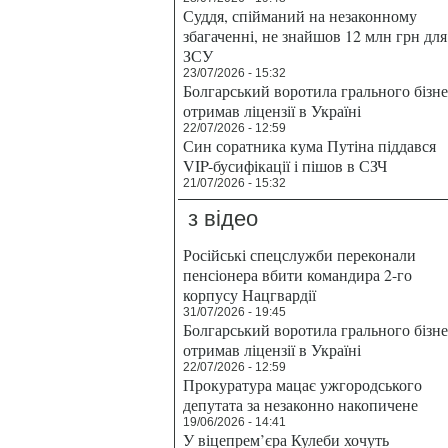
Суддя, спійманий на незаконному
збагаченні, не знайшов 12 млн грн для
ЗСУ
23/07/2026 - 15:32
Болгарський воротила грального бізн
отримав ліцензії в Україні
22/07/2026 - 12:59
Син соратника кума Путіна піддався
VIP-бусифікації і пішов в СЗЧ
21/07/2026 - 15:32
з відео
Російські спецслужби переконали
пенсіонера вбити командира 2-го
корпусу Нацгвардії
31/07/2026 - 19:45
Болгарський воротила грального бізн
отримав ліцензії в Україні
22/07/2026 - 12:59
Прокуратура мацає ужгородського
депутата за незаконно накопичене
19/06/2026 - 14:41
У віцепрем’єра Кулеби хочуть