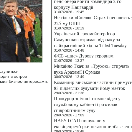
пенсіонера вбити командира 2-го
корпусу Нацгвардії
31/07/2026 - 19:45
Не тільки «Скеля». Страх і ненависть 
225-му ОШП
31/07/2026 - 18:19
Український гросмейстер Ігор
Самуненков отримав відзнаку за
найкрасивіший хід на Titled Tuesday
31/07/2026 - 14:48
ФСБ «шиє» Дурову тероризм
31/07/2026 - 13:37
Михайло Ткач: за «Трухою» стирчать
вуха Арахамії і Єрмака
ступиться
ходят в острое
30/07/2026 - 13:49
ыми» бизнес-интересами.
Командир військової частини примус
83 підлеглих будувати йому маєток
29/07/2026 - 21:38
Прокурор знімав інтимне відео у
службовому кабінеті і розсилав
співробітницям суду
29/07/2026 - 17:09
НАБУ і САП пошукали у
ексвіцепрем’єрки незаконне збагаченн
28/07/2026 - 19:48