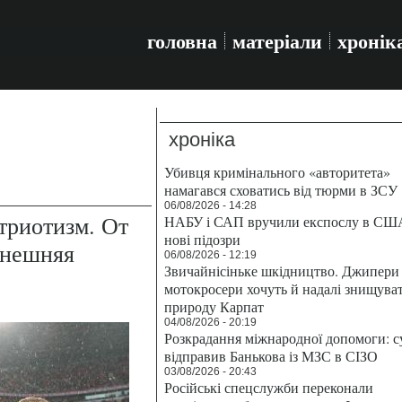
головна
матеріали
хронік
хроніка
Убивця кримінального «авторитета»
намагався сховатись від тюрми в ЗСУ
06/08/2026 - 14:28
триотизм. От
НАБУ і САП вручили експослу в СШ
нові підозри
ынешняя
06/08/2026 - 12:19
Звичайнісіньке шкідництво. Джипери 
мотокросери хочуть й надалі знищува
природу Карпат
04/08/2026 - 20:19
Розкрадання міжнародної допомоги: с
відправив Банькова із МЗС в СІЗО
03/08/2026 - 20:43
Російські спецслужби переконали