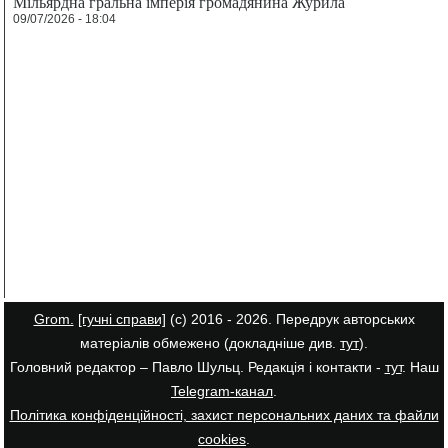
Мільярдна гральна імперія громадянина Журила
09/07/2026 - 18:04
Grom.
[гучні справи]
(с) 2016 - 2026. Передрук авторських
матеріалів обмежено (докладніше див.
тут
).
Головний редактор – Павло Шульц. Редакція і контакти -
тут
. Наш
Telegram-канал
.
Політика конфіденційності, захист персональних даних та файли
cookies
.