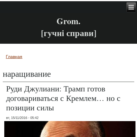
Grom.
[гучні справи]
Главная
Вы здесь
наращивание
Руди Джулиани: Трамп готов
договариваться с Кремлем… но с
позиции силы
вт, 15/11/2016 - 05:42