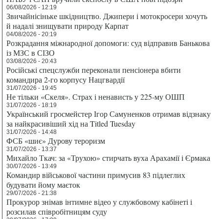
06/08/2026 - 12:19
Звичайнісіньке шкідництво. Джипери і мотокросери хочуть
й надалі знищувати природу Карпат
04/08/2026 - 20:19
Розкрадання міжнародної допомоги: суд відправив Банькова
із МЗС в СІЗО
03/08/2026 - 20:43
Російські спецслужби переконали пенсіонера вбити
командира 2-го корпусу Нацгвардії
31/07/2026 - 19:45
Не тільки «Скеля». Страх і ненависть у 225-му ОШП
31/07/2026 - 18:19
Український гросмейстер Ігор Самуненков отримав відзнаку
за найкрасивіший хід на Titled Tuesday
31/07/2026 - 14:48
ФСБ «шиє» Дурову тероризм
31/07/2026 - 13:37
Михайло Ткач: за «Трухою» стирчать вуха Арахамії і Єрмака
30/07/2026 - 13:49
Командир військової частини примусив 83 підлеглих
будувати йому маєток
29/07/2026 - 21:38
Прокурор знімав інтимне відео у службовому кабінеті і
розсилав співробітницям суду