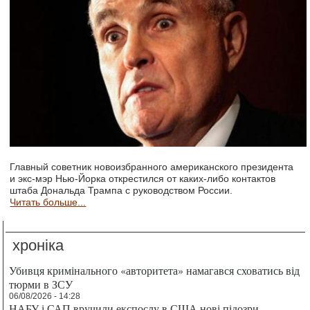
Главный советник новоизбранного американского президента
и экс-мэр Нью-Йорка открестился от каких-либо контактов
штаба Дональда Трампа с руководством России.
Читать больше...
хроніка
Убивця кримінального «авторитета» намагався сховатись від
тюрми в ЗСУ
06/08/2026 - 14:28
НАБУ і САП вручили експослу в США нові підозри