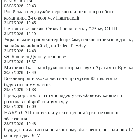
із МЗС в СІЗО
03/08/2026 - 20:43
Російські спецслужби переконали пенсіонера вбити
командира 2-го корпусу Нацгвардії
31/07/2026 - 19:45
Не тільки «Скеля». Страх і ненависть у 225-му ОШП
31/07/2026 - 18:19
Український гросмейстер Ігор Самуненков отримав відзнаку
за найкрасивіший хід на Titled Tuesday
31/07/2026 - 14:48
ФСБ «шиє» Дурову тероризм
31/07/2026 - 13:37
Михайло Ткач: за «Трухою» стирчать вуха Арахамії і Єрмака
30/07/2026 - 13:49
Командир військової частини примусив 83 підлеглих
будувати йому маєток
29/07/2026 - 21:38
Прокурор знімав інтимне відео у службовому кабінеті і
розсилав співробітницям суду
29/07/2026 - 17:09
НАБУ і САП пошукали у ексвіцепрем’єрки незаконне
збагачення
28/07/2026 - 19:48
Суддя, спійманий на незаконному збагаченні, не знайшов 12
млн грн для ЗСУ