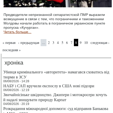
Предводители непризнанной сепаратистской ПМР выразили
возмущение в связи с тем, что пограничники и таможенники
Молдовы начали работать в пограничном украинском пункте
пропуска «Кучурган».
Читать больше...
Страницы
« первая
‹ предыдущая
2
3
4
5
6
7
8
9
10
следующая ›
…
последняя »
хроніка
Убивця кримінального «авторитета» намагався сховатись від
тюрми в ЗСУ
06/08/2026 - 14:28
НАБУ і САП вручили експослу в США нові підозри
06/08/2026 - 12:19
Звичайнісіньке шкідництво. Джипери і мотокросери хочуть
й надалі знищувати природу Карпат
04/08/2026 - 20:19
Розкрадання міжнародної допомоги: суд відправив Банькова