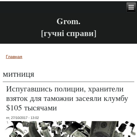
Grom.
[гучні справи]
Главная
Вы здесь
митниця
Испугавшись полиции, хранители
взяток для таможни засеяли клумбу
$105 тысячами
пт, 27/10/2017 - 13:02