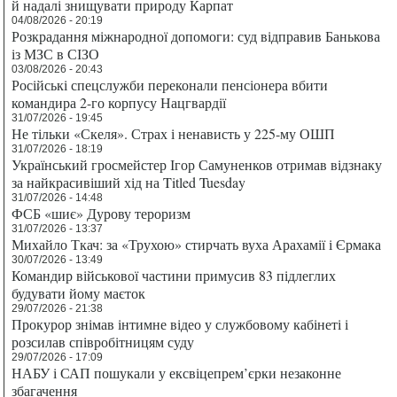
й надалі знищувати природу Карпат
04/08/2026 - 20:19
Розкрадання міжнародної допомоги: суд відправив Банькова
із МЗС в СІЗО
03/08/2026 - 20:43
Російські спецслужби переконали пенсіонера вбити
командира 2-го корпусу Нацгвардії
31/07/2026 - 19:45
Не тільки «Скеля». Страх і ненависть у 225-му ОШП
31/07/2026 - 18:19
Український гросмейстер Ігор Самуненков отримав відзнаку
за найкрасивіший хід на Titled Tuesday
31/07/2026 - 14:48
ФСБ «шиє» Дурову тероризм
31/07/2026 - 13:37
Михайло Ткач: за «Трухою» стирчать вуха Арахамії і Єрмака
30/07/2026 - 13:49
Командир військової частини примусив 83 підлеглих
будувати йому маєток
29/07/2026 - 21:38
Прокурор знімав інтимне відео у службовому кабінеті і
розсилав співробітницям суду
29/07/2026 - 17:09
НАБУ і САП пошукали у ексвіцепрем’єрки незаконне
збагачення