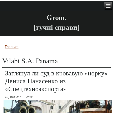
Grom.
[гучні справи]
Главная
Вы здесь
Vilabi S.A. Panama
Заглянул ли суд в кровавую «норку»
Дениса Панасенко из
«Спецтехноэкспорта»
пн, 18/03/2019 - 22:32