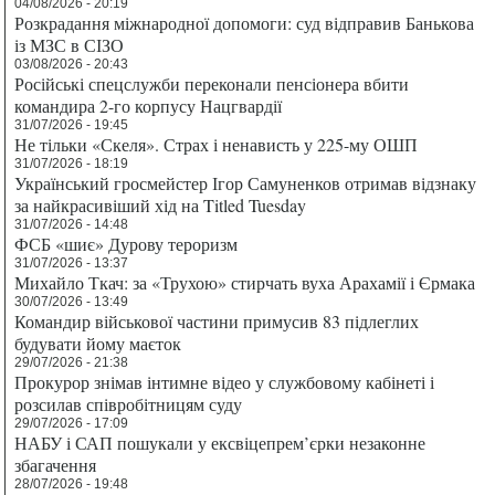
04/08/2026 - 20:19
Розкрадання міжнародної допомоги: суд відправив Банькова
із МЗС в СІЗО
03/08/2026 - 20:43
Російські спецслужби переконали пенсіонера вбити
командира 2-го корпусу Нацгвардії
31/07/2026 - 19:45
Не тільки «Скеля». Страх і ненависть у 225-му ОШП
31/07/2026 - 18:19
Український гросмейстер Ігор Самуненков отримав відзнаку
за найкрасивіший хід на Titled Tuesday
31/07/2026 - 14:48
ФСБ «шиє» Дурову тероризм
31/07/2026 - 13:37
Михайло Ткач: за «Трухою» стирчать вуха Арахамії і Єрмака
30/07/2026 - 13:49
Командир військової частини примусив 83 підлеглих
будувати йому маєток
29/07/2026 - 21:38
Прокурор знімав інтимне відео у службовому кабінеті і
розсилав співробітницям суду
29/07/2026 - 17:09
НАБУ і САП пошукали у ексвіцепрем’єрки незаконне
збагачення
28/07/2026 - 19:48