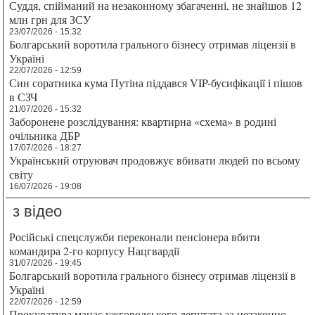
Суддя, спійманий на незаконному збагаченні, не знайшов 12
млн грн для ЗСУ
23/07/2026 - 15:32
Болгарський воротила грального бізнесу отримав ліцензії в
Україні
22/07/2026 - 12:59
Син соратника кума Путіна піддався VIP-бусифікації і пішов
в СЗЧ
21/07/2026 - 15:32
Заборонене розслідування: квартирна «схема» в родині
очільника ДБР
17/07/2026 - 18:27
Український отруювач продовжує вбивати людей по всьому
світу
16/07/2026 - 19:08
з відео
Російські спецслужби переконали пенсіонера вбити
командира 2-го корпусу Нацгвардії
31/07/2026 - 19:45
Болгарський воротила грального бізнесу отримав ліцензії в
Україні
22/07/2026 - 12:59
Прокуратура мацає ужгородського депутата за незаконно