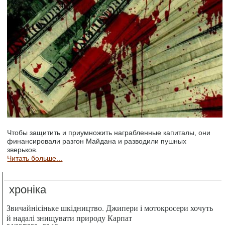
Чтобы защитить и приумножить награбленные капиталы, они
финансировали разгон Майдана и разводили пушных
зверьков.
Читать больше...
хроніка
Звичайнісіньке шкідництво. Джипери і мотокросери хочуть
й надалі знищувати природу Карпат