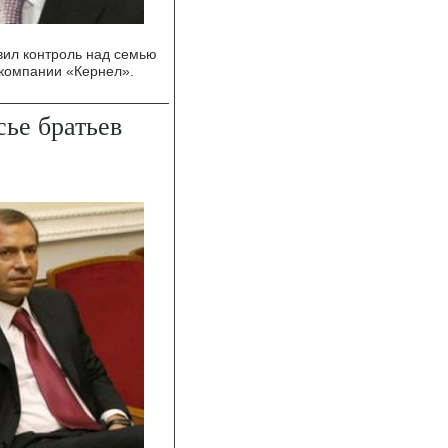
вил контроль над семью
компании «Кернел».
ье братьев