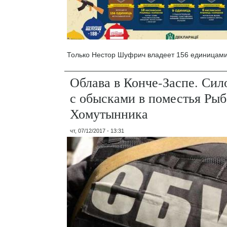
Только Нестор Шуфрич владеет 156 единицами
Облава в Конче-Заспе. Си
с обысками в поместья Рыб
Хомутынника
чт, 07/12/2017 - 13:31