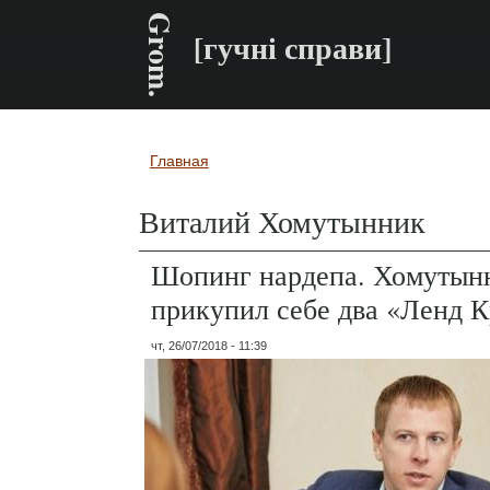
Grom.
[гучні справи]
Главная
Вы здесь
Виталий Хомутынник
Шопинг нардепа. Хомутынн
прикупил себе два «Ленд К
чт, 26/07/2018 - 11:39