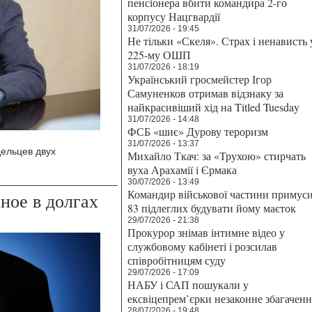
пенсіонера вбити командира 2-го
корпусу Нацгвардії
31/07/2026 - 19:45
Не тільки «Скеля». Страх і ненависть 
225-му ОШП
31/07/2026 - 18:19
Український гросмейстер Ігор
Самуненков отримав відзнаку за
найкрасивіший хід на Titled Tuesday
31/07/2026 - 14:48
ФСБ «шиє» Дурову тероризм
31/07/2026 - 13:37
дельцев двух
Михайло Ткач: за «Трухою» стирчать
вуха Арахамії і Єрмака
30/07/2026 - 13:49
Командир військової частини примус
ное в долгах
83 підлеглих будувати йому маєток
29/07/2026 - 21:38
Прокурор знімав інтимне відео у
службовому кабінеті і розсилав
співробітницям суду
29/07/2026 - 17:09
НАБУ і САП пошукали у
ексвіцепрем’єрки незаконне збагаченн
28/07/2026 - 19:48