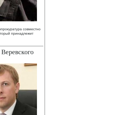
нпрокуратура совместно
оторый принадлежит
 Веревского