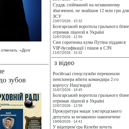
Суддя, спійманий на незаконному
збагаченні, не знайшов 12 млн грн для
ЗСУ
23/07/2026 - 15:32
Болгарський воротила грального бізн
отримав ліцензії в Україні
22/07/2026 - 12:59
Син соратника кума Путіна піддався
VIP-бусифікації і пішов в СЗЧ
 отвечать: «Долг
21/07/2026 - 15:32
з відео
ие
Російські спецслужби переконали
до зубов
пенсіонера вбити командира 2-го
корпусу Нацгвардії
31/07/2026 - 19:45
Болгарський воротила грального бізн
отримав ліцензії в Україні
22/07/2026 - 12:59
Прокуратура мацає ужгородського
депутата за незаконно накопичене
19/06/2026 - 14:41
У віцепрем’єра Кулеби хочуть