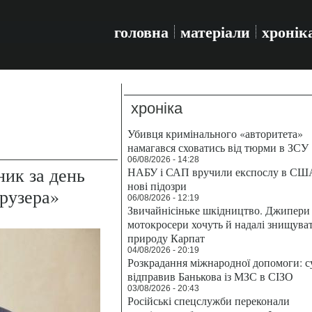
головна
матеріали
хронік
хроніка
Убивця кримінального «авторитета»
намагався сховатись від тюрми в ЗСУ
06/08/2026 - 14:28
ик за день
НАБУ і САП вручили експослу в СШ
нові підозри
рузера»
06/08/2026 - 12:19
Звичайнісіньке шкідництво. Джипери 
мотокросери хочуть й надалі знищува
природу Карпат
04/08/2026 - 20:19
Розкрадання міжнародної допомоги: с
відправив Банькова із МЗС в СІЗО
03/08/2026 - 20:43
Російські спецслужби переконали