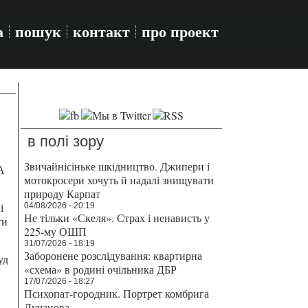
а
пошук
контакт
про проект
в полі зору
Звичайнісіньке шкідництво. Джипери і
А
мотокросери хочуть й надалі знищувати
природу Карпат
і
04/08/2026 - 20:19
Не тільки «Скеля». Страх і ненависть у
ти
225-му ОШП
31/07/2026 - 18:19
Заборонене розслідування: квартирна
уд
«схема» в родині очільника ДБР
17/07/2026 - 18:27
Психопат-городник. Портрет комбрига
Лучанова