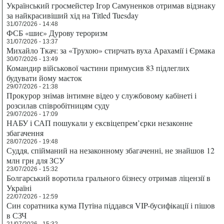
Український гросмейстер Ігор Самуненков отримав відзнаку
за найкрасивіший хід на Titled Tuesday
31/07/2026 - 14:48
ФСБ «шиє» Дурову тероризм
31/07/2026 - 13:37
Михайло Ткач: за «Трухою» стирчать вуха Арахамії і Єрмака
30/07/2026 - 13:49
Командир військової частини примусив 83 підлеглих
будувати йому маєток
29/07/2026 - 21:38
Прокурор знімав інтимне відео у службовому кабінеті і
розсилав співробітницям суду
29/07/2026 - 17:09
НАБУ і САП пошукали у ексвіцепрем’єрки незаконне
збагачення
28/07/2026 - 19:48
Суддя, спійманий на незаконному збагаченні, не знайшов 12
млн грн для ЗСУ
23/07/2026 - 15:32
Болгарський воротила грального бізнесу отримав ліцензії в
Україні
22/07/2026 - 12:59
Син соратника кума Путіна піддався VIP-бусифікації і пішов
в СЗЧ
21/07/2026 - 15:32