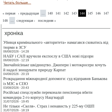
Читать больше...
Страницы
« первая
‹ предыдущая
140
141
142
143
144
145
146
147
…
148
следующая ›
последняя »
…
хроніка
Убивця кримінального «авторитета» намагався сховатись від
тюрми в ЗСУ
06/08/2026 - 14:28
НАБУ і САП вручили експослу в США нові підозри
06/08/2026 - 12:19
Звичайнісіньке шкідництво. Джипери і мотокросери хочуть
й надалі знищувати природу Карпат
04/08/2026 - 20:19
Розкрадання міжнародної допомоги: суд відправив Банькова
із МЗС в СІЗО
03/08/2026 - 20:43
Російські спецслужби переконали пенсіонера вбити
командира 2-го корпусу Нацгвардії
31/07/2026 - 19:45
Не тільки «Скеля». Страх і ненависть у 225-му ОШП
31/07/2026 - 18:19