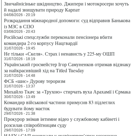
Звичайнісіньке шкідництво. Джипери і мотокросери хочуть
й надалі знищувати природу Карпат
04/08/2026 - 20:19
Розкрадання міжнародної допомоги: суд відправив Банькова
із МЗС в СІЗО
03/08/2026 - 20:43
Російські спецслужби переконали пенсіонера вбити
командира 2-го корпусу Нацгвардії
31/07/2026 - 19:45
Не тільки «Скеля». Страх і ненависть у 225-му ОШП
31/07/2026 - 18:19
Український гросмейстер Ігор Самуненков отримав відзнаку
за найкрасивіший хід на Titled Tuesday
31/07/2026 - 14:48
ФСБ «шиє» Дурову тероризм
31/07/2026 - 13:37
Михайло Ткач: за «Трухою» стирчать вуха Арахамії і Єрмака
30/07/2026 - 13:49
Командир військової частини примусив 83 підлеглих
будувати йому маєток
29/07/2026 - 21:38
Прокурор знімав інтимне відео у службовому кабінеті і
розсилав співробітницям суду
29/07/2026 - 17:09
НАБУ і САП пошукали у ексвіцепрем’єрки незаконне