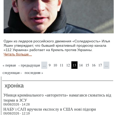
Один из лидеров российского движения «Солидарность» Илья
Яшин утверждает, что бывший креативный продюсер канала
«112 Украина» работает на Кремль против Украины.
Читать больше...
Страницы
« первая
‹ предыдущая
9
10
11
12
13
14
15
16
17
…
…
следующая ›
последняя »
хроніка
Убивця кримінального «авторитета» намагався сховатись від
тюрми в ЗСУ
06/08/2026 - 14:28
НАБУ і САП вручили експослу в США нові підозри
06/08/2026 - 12:19