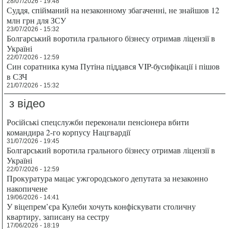
28/07/2026 - 19:48
Суддя, спійманий на незаконному збагаченні, не знайшов 12
млн грн для ЗСУ
23/07/2026 - 15:32
Болгарський воротила грального бізнесу отримав ліцензії в
Україні
22/07/2026 - 12:59
Син соратника кума Путіна піддався VIP-бусифікації і пішов
в СЗЧ
21/07/2026 - 15:32
з відео
Російські спецслужби переконали пенсіонера вбити
командира 2-го корпусу Нацгвардії
31/07/2026 - 19:45
Болгарський воротила грального бізнесу отримав ліцензії в
Україні
22/07/2026 - 12:59
Прокуратура мацає ужгородського депутата за незаконно
накопичене
19/06/2026 - 14:41
У віцепрем’єра Кулеби хочуть конфіскувати столичну
квартиру, записану на сестру
17/06/2026 - 18:19