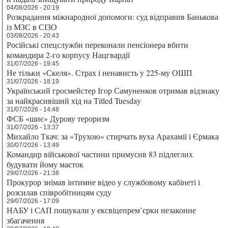
04/08/2026 - 20:19
Розкрадання міжнародної допомоги: суд відправив Банькова
із МЗС в СІЗО
03/08/2026 - 20:43
Російські спецслужби переконали пенсіонера вбити
командира 2-го корпусу Нацгвардії
31/07/2026 - 19:45
Не тільки «Скеля». Страх і ненависть у 225-му ОШП
31/07/2026 - 18:19
Український гросмейстер Ігор Самуненков отримав відзнаку
за найкрасивіший хід на Titled Tuesday
31/07/2026 - 14:48
ФСБ «шиє» Дурову тероризм
31/07/2026 - 13:37
Михайло Ткач: за «Трухою» стирчать вуха Арахамії і Єрмака
30/07/2026 - 13:49
Командир військової частини примусив 83 підлеглих
будувати йому маєток
29/07/2026 - 21:38
Прокурор знімав інтимне відео у службовому кабінеті і
розсилав співробітницям суду
29/07/2026 - 17:09
НАБУ і САП пошукали у ексвіцепрем’єрки незаконне
збагачення