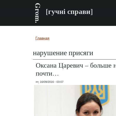
Grom.
[гучні справи]
Главная
Вы здесь
нарушение присяги
Оксана Царевич – больше н
почти…
пт, 16/09/2016 - 03:07