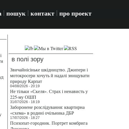
а
пошук
контакт
про проект
і
в полі зору
ти
Звичайнісіньке шкідництво. Джипери і
мотокросери хочуть й надалі знищувати
уд
природу Карпат
04/08/2026 - 20:19
Не тільки «Скеля». Страх і ненависть у
225-му ОШП
31/07/2026 - 18:19
Заборонене розслідування: квартирна
«схема» в родині очільника ДБР
у
17/07/2026 - 18:27
Психопат-городник. Портрет комбрига
Лучанова