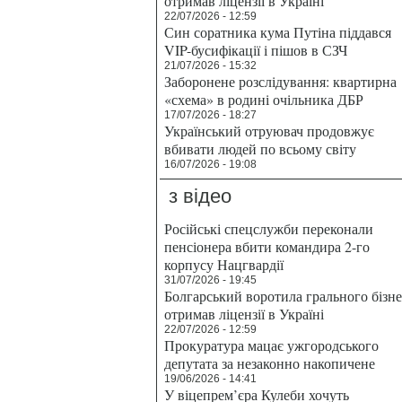
отримав ліцензії в Україні
22/07/2026 - 12:59
Син соратника кума Путіна піддався
VIP-бусифікації і пішов в СЗЧ
21/07/2026 - 15:32
Заборонене розслідування: квартирна
«схема» в родині очільника ДБР
17/07/2026 - 18:27
Український отруювач продовжує
вбивати людей по всьому світу
16/07/2026 - 19:08
з відео
Російські спецслужби переконали
пенсіонера вбити командира 2-го
корпусу Нацгвардії
31/07/2026 - 19:45
Болгарський воротила грального бізн
отримав ліцензії в Україні
22/07/2026 - 12:59
Прокуратура мацає ужгородського
депутата за незаконно накопичене
19/06/2026 - 14:41
У віцепрем’єра Кулеби хочуть