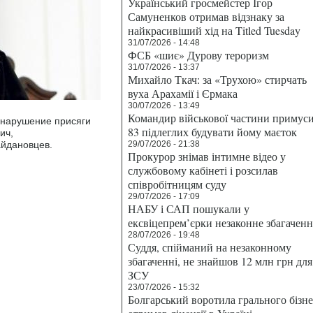
Український гросмейстер Ігор
Самуненков отримав відзнаку за
найкрасивіший хід на Titled Tuesday
31/07/2026 - 14:48
ФСБ «шиє» Дурову тероризм
31/07/2026 - 13:37
Михайло Ткач: за «Трухою» стирчать
вуха Арахамії і Єрмака
30/07/2026 - 13:49
Командир військової частини примус
 нарушение присяги
83 підлеглих будувати йому маєток
ич,
йдановцев.
29/07/2026 - 21:38
Прокурор знімав інтимне відео у
службовому кабінеті і розсилав
співробітницям суду
29/07/2026 - 17:09
НАБУ і САП пошукали у
ексвіцепрем’єрки незаконне збагаченн
28/07/2026 - 19:48
Суддя, спійманий на незаконному
збагаченні, не знайшов 12 млн грн для
ЗСУ
23/07/2026 - 15:32
Болгарський воротила грального бізн