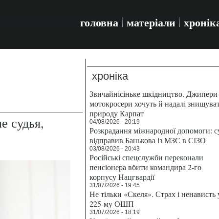
головна
матеріали
хронік
хроніка
Звичайнісіньке шкідництво. Джипери 
мотокросери хочуть й надалі знищува
природу Карпат
е судья,
04/08/2026 - 20:19
Розкрадання міжнародної допомоги: с
відправив Банькова із МЗС в СІЗО
03/08/2026 - 20:43
Російські спецслужби переконали
пенсіонера вбити командира 2-го
корпусу Нацгвардії
31/07/2026 - 19:45
Не тільки «Скеля». Страх і ненависть 
225-му ОШП
31/07/2026 - 18:19