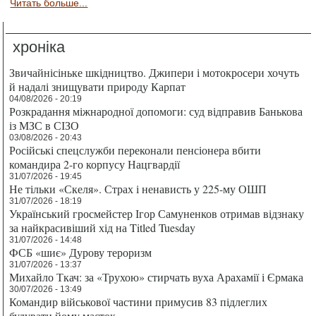
Читать больше...
хроніка
Звичайнісіньке шкідництво. Джипери і мотокросери хочуть
й надалі знищувати природу Карпат
04/08/2026 - 20:19
Розкрадання міжнародної допомоги: суд відправив Банькова
із МЗС в СІЗО
03/08/2026 - 20:43
Російські спецслужби переконали пенсіонера вбити
командира 2-го корпусу Нацгвардії
31/07/2026 - 19:45
Не тільки «Скеля». Страх і ненависть у 225-му ОШП
31/07/2026 - 18:19
Український гросмейстер Ігор Самуненков отримав відзнаку
за найкрасивіший хід на Titled Tuesday
31/07/2026 - 14:48
ФСБ «шиє» Дурову тероризм
31/07/2026 - 13:37
Михайло Ткач: за «Трухою» стирчать вуха Арахамії і Єрмака
30/07/2026 - 13:49
Командир військової частини примусив 83 підлеглих
будувати йому маєток