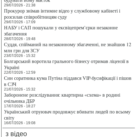
29/07/2026 - 21:38
Прокурор знімав інтимне відео у службовому кабінеті і
розсилав співробітницям суду
29/07/2026 - 17:09
НАБУ і САП пошукали у ексвіцепрем’єрки незаконне
збагачення
28/07/2026 - 19:48
Суддя, спійманий на незаконному збагаченні, не знайшов 12
млн грн для ЗСУ
23/07/2026 - 15:32
Болгарський воротила грального бізнесу отримав ліцензії в
Україні
22/07/2026 - 12:59
Син соратника кума Путіна піддався VIP-бусифікації і пішов
в СЗЧ
21/07/2026 - 15:32
Заборонене розслідування: квартирна «схема» в родині
очільника ДБР
17/07/2026 - 18:27
Український отруювач продовжує вбивати людей по всьому
світу
16/07/2026 - 19:08
з відео