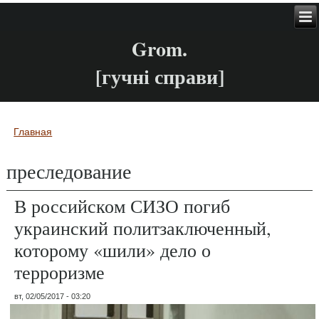
Grom.
[гучні справи]
Главная
Вы здесь
преследование
В российском СИЗО погиб
украинский политзаключенный,
которому «шили» дело о
терроризме
вт, 02/05/2017 - 03:20