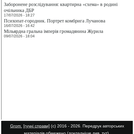
Заборонене розслідування: квартирна «схема» в родині
очільника ДБР
17/07/2026 - 18:27
Психопат-городник. Портрет комбрига Лучанова
16/07/2026 - 16:42
Мільярдна гральна імперія громадянина Журила
09/07/2026 - 18:04
Grom.
[гучні справи]
(с) 2016 - 2026. Передрук авторських
матеріалів обмежено (докладніше див.
тут
).