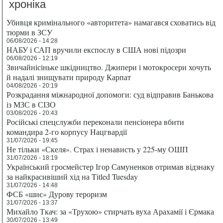
хроніка
Убивця кримінального «авторитета» намагався сховатись від
тюрми в ЗСУ
06/08/2026 - 14:28
НАБУ і САП вручили експослу в США нові підозри
06/08/2026 - 12:19
Звичайнісіньке шкідництво. Джипери і мотокросери хочуть
й надалі знищувати природу Карпат
04/08/2026 - 20:19
Розкрадання міжнародної допомоги: суд відправив Банькова
із МЗС в СІЗО
03/08/2026 - 20:43
Російські спецслужби переконали пенсіонера вбити
командира 2-го корпусу Нацгвардії
31/07/2026 - 19:45
Не тільки «Скеля». Страх і ненависть у 225-му ОШП
31/07/2026 - 18:19
Український гросмейстер Ігор Самуненков отримав відзнаку
за найкрасивіший хід на Titled Tuesday
31/07/2026 - 14:48
ФСБ «шиє» Дурову тероризм
31/07/2026 - 13:37
Михайло Ткач: за «Трухою» стирчать вуха Арахамії і Єрмака
30/07/2026 - 13:49