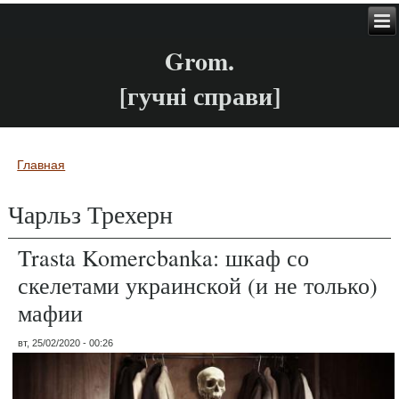
Grom.
[гучні справи]
Главная
Вы здесь
Чарльз Трехерн
Trasta Komercbanka: шкаф со
скелетами украинской (и не только)
мафии
вт, 25/02/2020 - 00:26