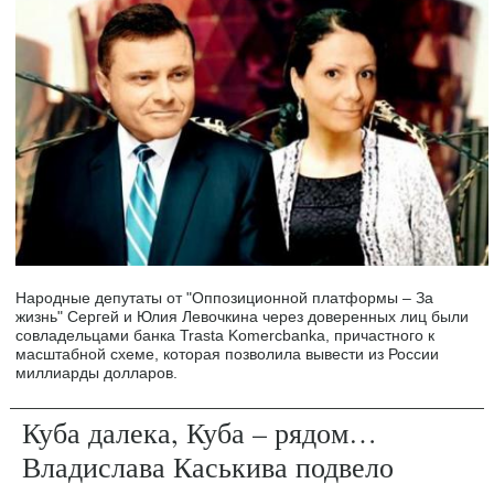
Народные депутаты от "Оппозиционной платформы – За
жизнь" Сергей и Юлия Левочкина через доверенных лиц были
совладельцами банка Trasta Komercbanka, причастного к
масштабной схеме, которая позволила вывести из России
миллиарды долларов.
Куба далека, Куба – рядом…
Владислава Каськива подвело