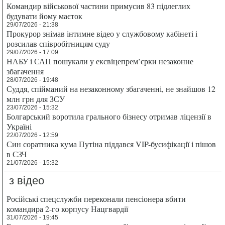
Командир військової частини примусив 83 підлеглих
будувати йому маєток
29/07/2026 - 21:38
Прокурор знімав інтимне відео у службовому кабінеті і
розсилав співробітницям суду
29/07/2026 - 17:09
НАБУ і САП пошукали у ексвіцепрем’єрки незаконне
збагачення
28/07/2026 - 19:48
Суддя, спійманий на незаконному збагаченні, не знайшов 12
млн грн для ЗСУ
23/07/2026 - 15:32
Болгарський воротила грального бізнесу отримав ліцензії в
Україні
22/07/2026 - 12:59
Син соратника кума Путіна піддався VIP-бусифікації і пішов
в СЗЧ
21/07/2026 - 15:32
з відео
Російські спецслужби переконали пенсіонера вбити
командира 2-го корпусу Нацгвардії
31/07/2026 - 19:45