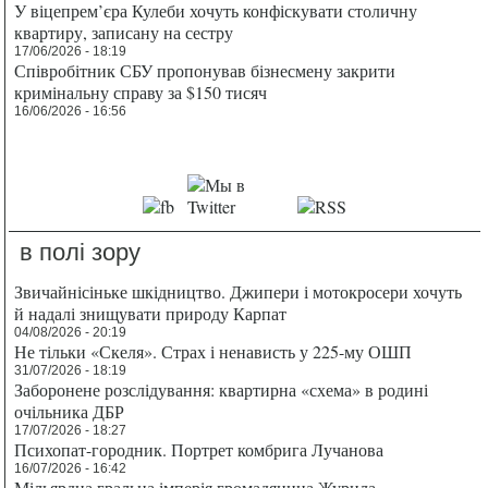
У віцепрем’єра Кулеби хочуть конфіскувати столичну
квартиру, записану на сестру
17/06/2026 - 18:19
Співробітник СБУ пропонував бізнесмену закрити
кримінальну справу за $150 тисяч
16/06/2026 - 16:56
в полі зору
Звичайнісіньке шкідництво. Джипери і мотокросери хочуть
й надалі знищувати природу Карпат
04/08/2026 - 20:19
Не тільки «Скеля». Страх і ненависть у 225-му ОШП
31/07/2026 - 18:19
Заборонене розслідування: квартирна «схема» в родині
очільника ДБР
17/07/2026 - 18:27
Психопат-городник. Портрет комбрига Лучанова
16/07/2026 - 16:42
Мільярдна гральна імперія громадянина Журила