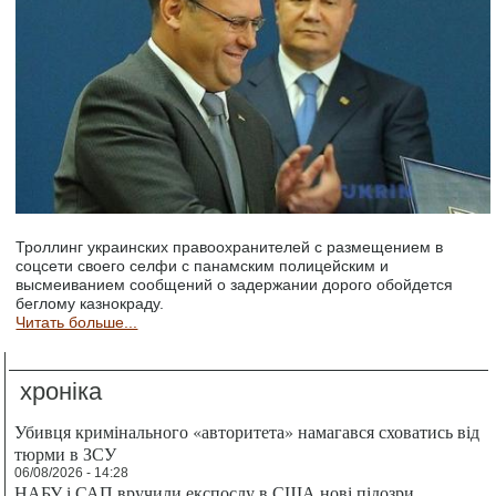
Троллинг украинских правоохранителей с размещением в
соцсети своего селфи с панамским полицейским и
высмеиванием сообщений о задержании дорого обойдется
беглому казнокраду.
Читать больше...
хроніка
Убивця кримінального «авторитета» намагався сховатись від
тюрми в ЗСУ
06/08/2026 - 14:28
НАБУ і САП вручили експослу в США нові підозри