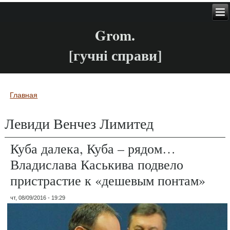
Grom.
[гучні справи]
Главная
Вы здесь
Левиди Венчез Лимитед
Куба далека, Куба – рядом…
Владислава Каськива подвело
пристрастие к «дешевым понтам»
чт, 08/09/2016 - 19:29