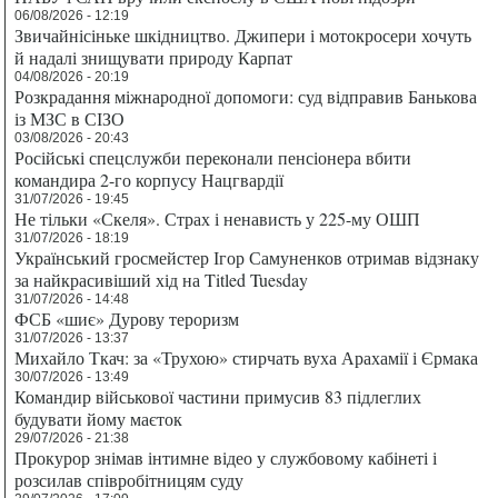
06/08/2026 - 12:19
Звичайнісіньке шкідництво. Джипери і мотокросери хочуть
й надалі знищувати природу Карпат
04/08/2026 - 20:19
Розкрадання міжнародної допомоги: суд відправив Банькова
із МЗС в СІЗО
03/08/2026 - 20:43
Російські спецслужби переконали пенсіонера вбити
командира 2-го корпусу Нацгвардії
31/07/2026 - 19:45
Не тільки «Скеля». Страх і ненависть у 225-му ОШП
31/07/2026 - 18:19
Український гросмейстер Ігор Самуненков отримав відзнаку
за найкрасивіший хід на Titled Tuesday
31/07/2026 - 14:48
ФСБ «шиє» Дурову тероризм
31/07/2026 - 13:37
Михайло Ткач: за «Трухою» стирчать вуха Арахамії і Єрмака
30/07/2026 - 13:49
Командир військової частини примусив 83 підлеглих
будувати йому маєток
29/07/2026 - 21:38
Прокурор знімав інтимне відео у службовому кабінеті і
розсилав співробітницям суду