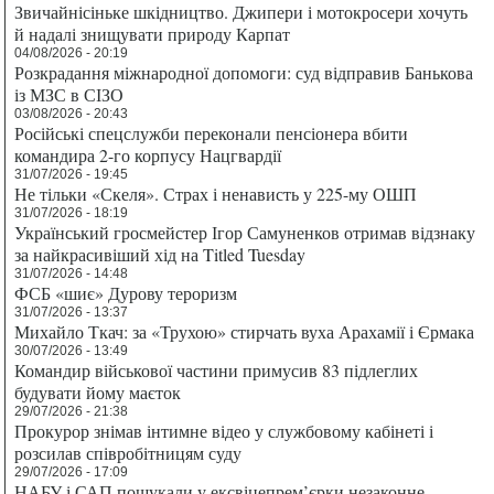
Звичайнісіньке шкідництво. Джипери і мотокросери хочуть
й надалі знищувати природу Карпат
04/08/2026 - 20:19
Розкрадання міжнародної допомоги: суд відправив Банькова
із МЗС в СІЗО
03/08/2026 - 20:43
Російські спецслужби переконали пенсіонера вбити
командира 2-го корпусу Нацгвардії
31/07/2026 - 19:45
Не тільки «Скеля». Страх і ненависть у 225-му ОШП
31/07/2026 - 18:19
Український гросмейстер Ігор Самуненков отримав відзнаку
за найкрасивіший хід на Titled Tuesday
31/07/2026 - 14:48
ФСБ «шиє» Дурову тероризм
31/07/2026 - 13:37
Михайло Ткач: за «Трухою» стирчать вуха Арахамії і Єрмака
30/07/2026 - 13:49
Командир військової частини примусив 83 підлеглих
будувати йому маєток
29/07/2026 - 21:38
Прокурор знімав інтимне відео у службовому кабінеті і
розсилав співробітницям суду
29/07/2026 - 17:09
НАБУ і САП пошукали у ексвіцепрем’єрки незаконне