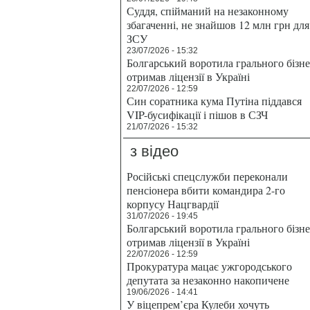
Суддя, спійманий на незаконному
збагаченні, не знайшов 12 млн грн для
ЗСУ
23/07/2026 - 15:32
Болгарський воротила грального бізн
отримав ліцензії в Україні
22/07/2026 - 12:59
Син соратника кума Путіна піддався
VIP-бусифікації і пішов в СЗЧ
21/07/2026 - 15:32
з відео
Російські спецслужби переконали
пенсіонера вбити командира 2-го
корпусу Нацгвардії
31/07/2026 - 19:45
Болгарський воротила грального бізн
отримав ліцензії в Україні
22/07/2026 - 12:59
Прокуратура мацає ужгородського
депутата за незаконно накопичене
19/06/2026 - 14:41
У віцепрем’єра Кулеби хочуть