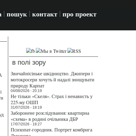
а
пошук
контакт
про проект
в полі зору
Звичайнісіньке шкідництво. Джипери і
А
мотокросери хочуть й надалі знищувати
природу Карпат
і
04/08/2026 - 20:19
Не тільки «Скеля». Страх і ненависть у
ти
225-му ОШП
31/07/2026 - 18:19
Заборонене розслідування: квартирна
уд
«схема» в родині очільника ДБР
17/07/2026 - 18:27
Психопат-городник. Портрет комбрига
Лучанова