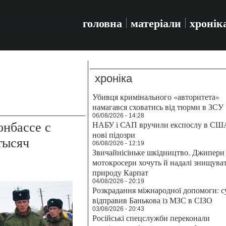
головна
матеріали
хронік
хроніка
Убивця кримінального «авторитета»
намагався сховатись від тюрми в ЗСУ
06/08/2026 - 14:28
онбассе с
НАБУ і САП вручили експослу в СШ
нові підозри
тысяч
06/08/2026 - 12:19
Звичайнісіньке шкідництво. Джипери 
мотокросери хочуть й надалі знищува
природу Карпат
04/08/2026 - 20:19
Розкрадання міжнародної допомоги: с
відправив Банькова із МЗС в СІЗО
03/08/2026 - 20:43
Російські спецслужби переконали