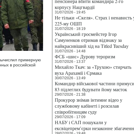
пенсіонера вбити командира 2-го
корпусу Нацгвардії
31/07/2026 - 19:45
Не тільки «Скеля». Страх і ненависть 
225-му ОШП
31/07/2026 - 18:19
Український гросмейстер Ігор
Самуненков отримав відзнаку за
найкрасивіший хід на Titled Tuesday
31/07/2026 - 14:48
ФСБ «шиє» Дурову тероризм
t вычислил примерную
31/07/2026 - 13:37
нных в российской
Михайло Ткач: за «Трухою» стирчать
вуха Арахамії і Єрмака
30/07/2026 - 13:49
Командир військової частини примус
83 підлеглих будувати йому маєток
29/07/2026 - 21:38
Прокурор знімав інтимне відео у
службовому кабінеті і розсилав
співробітницям суду
29/07/2026 - 17:09
НАБУ і САП пошукали у
ексвіцепрем’єрки незаконне збагаченн
28/07/2026 - 19:48