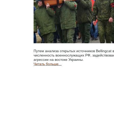
Путем анализа открытых источников Bellingca
численность военнослужащих РФ, задействова
агрессии на востоке Украины.
Читать больше...