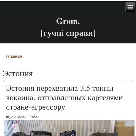
Grom.
[гучні справи]
Главная
Вы здесь
Эстония
Эстония перехватила 3,5 тонны
кокаина, отправленных картелями
стране-агрессору
вт, 26/04/2022 - 20:09