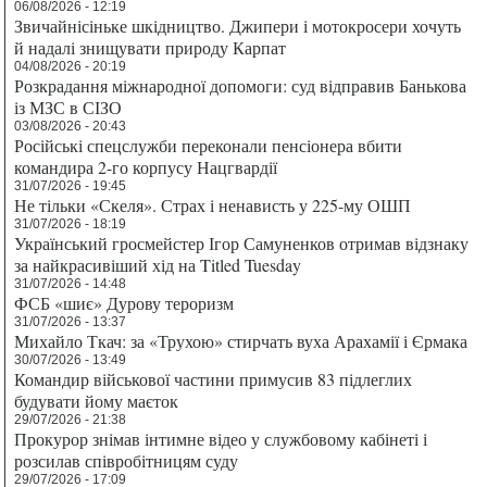
06/08/2026 - 12:19
Звичайнісіньке шкідництво. Джипери і мотокросери хочуть
й надалі знищувати природу Карпат
04/08/2026 - 20:19
Розкрадання міжнародної допомоги: суд відправив Банькова
із МЗС в СІЗО
03/08/2026 - 20:43
Російські спецслужби переконали пенсіонера вбити
командира 2-го корпусу Нацгвардії
31/07/2026 - 19:45
Не тільки «Скеля». Страх і ненависть у 225-му ОШП
31/07/2026 - 18:19
Український гросмейстер Ігор Самуненков отримав відзнаку
за найкрасивіший хід на Titled Tuesday
31/07/2026 - 14:48
ФСБ «шиє» Дурову тероризм
31/07/2026 - 13:37
Михайло Ткач: за «Трухою» стирчать вуха Арахамії і Єрмака
30/07/2026 - 13:49
Командир військової частини примусив 83 підлеглих
будувати йому маєток
29/07/2026 - 21:38
Прокурор знімав інтимне відео у службовому кабінеті і
розсилав співробітницям суду
29/07/2026 - 17:09