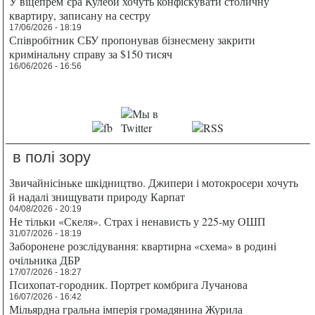
У віцепрем’єра Кулеби хочуть конфіскувати столичну
квартиру, записану на сестру
17/06/2026 - 18:19
Співробітник СБУ пропонував бізнесмену закрити
кримінальну справу за $150 тисяч
16/06/2026 - 16:56
в полі зору
Звичайнісіньке шкідництво. Джипери і мотокросери хочуть
й надалі знищувати природу Карпат
04/08/2026 - 20:19
Не тільки «Скеля». Страх і ненависть у 225-му ОШП
31/07/2026 - 18:19
Заборонене розслідування: квартирна «схема» в родині
очільника ДБР
17/07/2026 - 18:27
Психопат-городник. Портрет комбрига Лучанова
16/07/2026 - 16:42
Мільярдна гральна імперія громадянина Журила