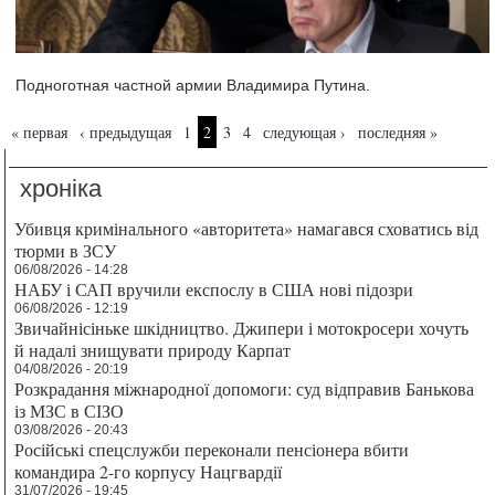
Подноготная частной армии Владимира Путина.
Страницы
« первая
‹ предыдущая
1
2
3
4
следующая ›
последняя »
хроніка
Убивця кримінального «авторитета» намагався сховатись від
тюрми в ЗСУ
06/08/2026 - 14:28
НАБУ і САП вручили експослу в США нові підозри
06/08/2026 - 12:19
Звичайнісіньке шкідництво. Джипери і мотокросери хочуть
й надалі знищувати природу Карпат
04/08/2026 - 20:19
Розкрадання міжнародної допомоги: суд відправив Банькова
із МЗС в СІЗО
03/08/2026 - 20:43
Російські спецслужби переконали пенсіонера вбити
командира 2-го корпусу Нацгвардії
31/07/2026 - 19:45