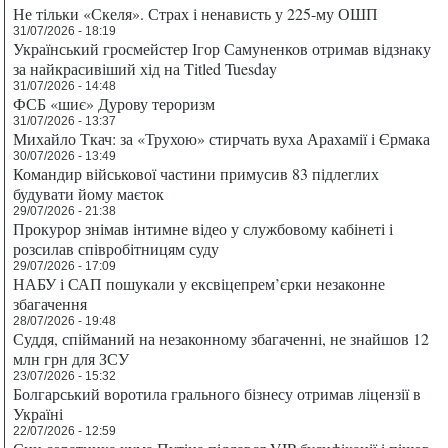
Не тільки «Скеля». Страх і ненависть у 225-му ОШП
31/07/2026 - 18:19
Український гросмейстер Ігор Самуненков отримав відзнаку
за найкрасивіший хід на Titled Tuesday
31/07/2026 - 14:48
ФСБ «шиє» Дурову тероризм
31/07/2026 - 13:37
Михайло Ткач: за «Трухою» стирчать вуха Арахамії і Єрмака
30/07/2026 - 13:49
Командир військової частини примусив 83 підлеглих
будувати йому маєток
29/07/2026 - 21:38
Прокурор знімав інтимне відео у службовому кабінеті і
розсилав співробітницям суду
29/07/2026 - 17:09
НАБУ і САП пошукали у ексвіцепрем’єрки незаконне
збагачення
28/07/2026 - 19:48
Суддя, спійманий на незаконному збагаченні, не знайшов 12
млн грн для ЗСУ
23/07/2026 - 15:32
Болгарський воротила грального бізнесу отримав ліцензії в
Україні
22/07/2026 - 12:59