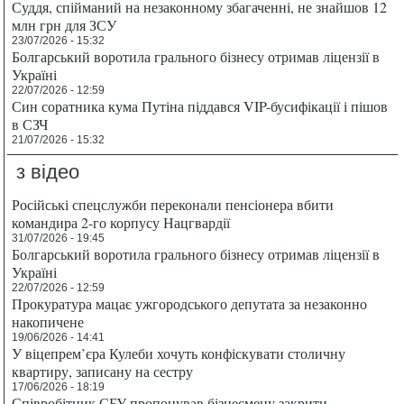
Суддя, спійманий на незаконному збагаченні, не знайшов 12
млн грн для ЗСУ
23/07/2026 - 15:32
Болгарський воротила грального бізнесу отримав ліцензії в
Україні
22/07/2026 - 12:59
Син соратника кума Путіна піддався VIP-бусифікації і пішов
в СЗЧ
21/07/2026 - 15:32
з відео
Російські спецслужби переконали пенсіонера вбити
командира 2-го корпусу Нацгвардії
31/07/2026 - 19:45
Болгарський воротила грального бізнесу отримав ліцензії в
Україні
22/07/2026 - 12:59
Прокуратура мацає ужгородського депутата за незаконно
накопичене
19/06/2026 - 14:41
У віцепрем’єра Кулеби хочуть конфіскувати столичну
квартиру, записану на сестру
17/06/2026 - 18:19
Співробітник СБУ пропонував бізнесмену закрити