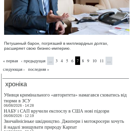
Петушиный барон, погрязший в миллиардных долгах,
расширяет свою бизнес-империю.
Страницы
« первая
‹ предыдущая
3
4
5
6
7
8
9
10
11
…
…
следующая ›
последняя »
хроніка
Убивця кримінального «авторитета» намагався сховатись від
тюрми в ЗСУ
06/08/2026 - 14:28
НАБУ і САП вручили експослу в США нові підозри
06/08/2026 - 12:19
Звичайнісіньке шкідництво. Джипери і мотокросери хочуть
й надалі знищувати природу Карпат