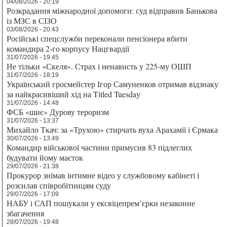
04/08/2026 - 20:19
Розкрадання міжнародної допомоги: суд відправив Банькова
із МЗС в СІЗО
03/08/2026 - 20:43
Російські спецслужби переконали пенсіонера вбити
командира 2-го корпусу Нацгвардії
31/07/2026 - 19:45
Не тільки «Скеля». Страх і ненависть у 225-му ОШП
31/07/2026 - 18:19
Український гросмейстер Ігор Самуненков отримав відзнаку
за найкрасивіший хід на Titled Tuesday
31/07/2026 - 14:48
ФСБ «шиє» Дурову тероризм
31/07/2026 - 13:37
Михайло Ткач: за «Трухою» стирчать вуха Арахамії і Єрмака
30/07/2026 - 13:49
Командир військової частини примусив 83 підлеглих
будувати йому маєток
29/07/2026 - 21:38
Прокурор знімав інтимне відео у службовому кабінеті і
розсилав співробітницям суду
29/07/2026 - 17:09
НАБУ і САП пошукали у ексвіцепрем’єрки незаконне
збагачення
28/07/2026 - 19:48