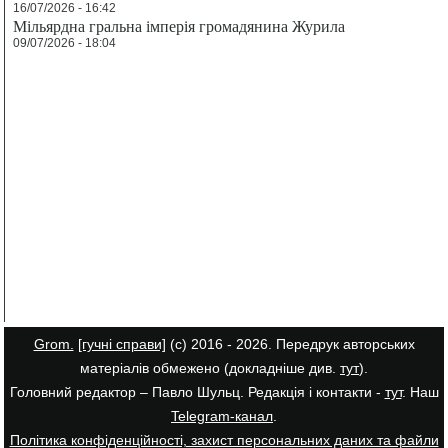
16/07/2026 - 16:42
Мільярдна гральна імперія громадянина Журила
09/07/2026 - 18:04
Grom.
[гучні справи]
(с) 2016 - 2026. Передрук авторських
матеріалів обмежено (докладніше див.
тут
).
Головний редактор – Павло Шульц. Редакція і контакти -
тут
. Наш
Telegram-канал
.
Політика конфіденційності, захист персональних даних та файли