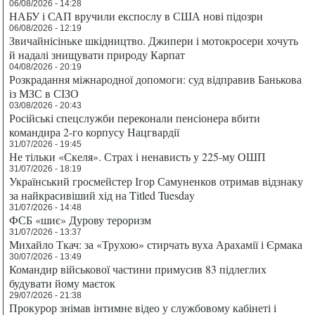
06/08/2026 - 14:28
НАБУ і САП вручили експослу в США нові підозри
06/08/2026 - 12:19
Звичайнісіньке шкідництво. Джипери і мотокросери хочуть
й надалі знищувати природу Карпат
04/08/2026 - 20:19
Розкрадання міжнародної допомоги: суд відправив Банькова
із МЗС в СІЗО
03/08/2026 - 20:43
Російські спецслужби переконали пенсіонера вбити
командира 2-го корпусу Нацгвардії
31/07/2026 - 19:45
Не тільки «Скеля». Страх і ненависть у 225-му ОШП
31/07/2026 - 18:19
Український гросмейстер Ігор Самуненков отримав відзнаку
за найкрасивіший хід на Titled Tuesday
31/07/2026 - 14:48
ФСБ «шиє» Дурову тероризм
31/07/2026 - 13:37
Михайло Ткач: за «Трухою» стирчать вуха Арахамії і Єрмака
30/07/2026 - 13:49
Командир військової частини примусив 83 підлеглих
будувати йому маєток
29/07/2026 - 21:38
Прокурор знімав інтимне відео у службовому кабінеті і