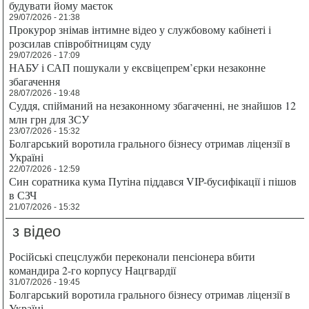
будувати йому маєток
29/07/2026 - 21:38
Прокурор знімав інтимне відео у службовому кабінеті і
розсилав співробітницям суду
29/07/2026 - 17:09
НАБУ і САП пошукали у ексвіцепрем’єрки незаконне
збагачення
28/07/2026 - 19:48
Суддя, спійманий на незаконному збагаченні, не знайшов 12
млн грн для ЗСУ
23/07/2026 - 15:32
Болгарський воротила грального бізнесу отримав ліцензії в
Україні
22/07/2026 - 12:59
Син соратника кума Путіна піддався VIP-бусифікації і пішов
в СЗЧ
21/07/2026 - 15:32
з відео
Російські спецслужби переконали пенсіонера вбити
командира 2-го корпусу Нацгвардії
31/07/2026 - 19:45
Болгарський воротила грального бізнесу отримав ліцензії в
Україні