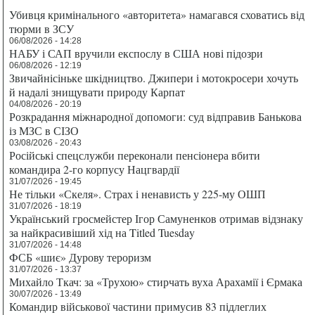
Убивця кримінального «авторитета» намагався сховатись від
тюрми в ЗСУ
06/08/2026 - 14:28
НАБУ і САП вручили експослу в США нові підозри
06/08/2026 - 12:19
Звичайнісіньке шкідництво. Джипери і мотокросери хочуть
й надалі знищувати природу Карпат
04/08/2026 - 20:19
Розкрадання міжнародної допомоги: суд відправив Банькова
із МЗС в СІЗО
03/08/2026 - 20:43
Російські спецслужби переконали пенсіонера вбити
командира 2-го корпусу Нацгвардії
31/07/2026 - 19:45
Не тільки «Скеля». Страх і ненависть у 225-му ОШП
31/07/2026 - 18:19
Український гросмейстер Ігор Самуненков отримав відзнаку
за найкрасивіший хід на Titled Tuesday
31/07/2026 - 14:48
ФСБ «шиє» Дурову тероризм
31/07/2026 - 13:37
Михайло Ткач: за «Трухою» стирчать вуха Арахамії і Єрмака
30/07/2026 - 13:49
Командир військової частини примусив 83 підлеглих