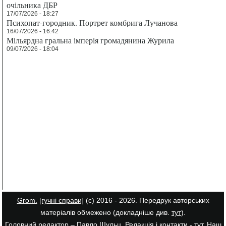
очільника ДБР
17/07/2026 - 18:27
Психопат-городник. Портрет комбрига Лучанова
16/07/2026 - 16:42
Мільярдна гральна імперія громадянина Журила
09/07/2026 - 18:04
Grom.
[гучні справи]
(с) 2016 - 2026. Передрук авторських
матеріалів обмежено (докладніше див.
тут
).
Головний редактор – Павло Шульц. Редакція і контакти -
тут
. Наш