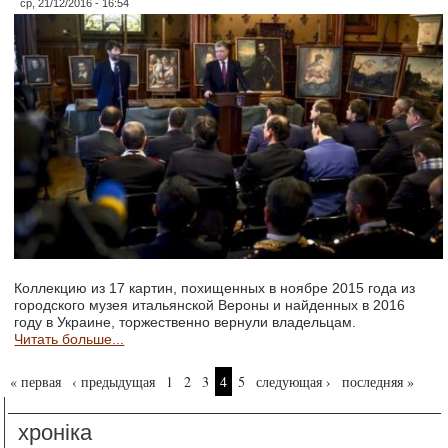
ср, 21/12/2016 - 16:54
Коллекцию из 17 картин, похищенных в ноябре 2015 года из
городского музея итальянской Вероны и найденных в 2016
году в Украине, торжественно вернули владельцам.
Читать больше...
Страницы
« первая
‹ предыдущая
1
2
3
4
5
следующая ›
последняя »
хроніка