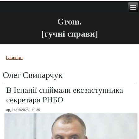
Grom.
[гучні справи]
Главная
Вы здесь
Олег Свинарчук
В Іспанії спіймали ексзаступника
секретаря РНБО
ср, 14/05/2025 - 19:35