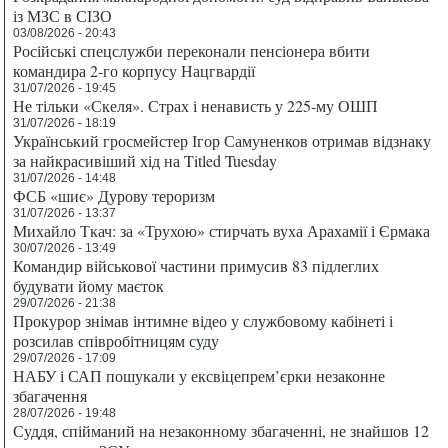
із МЗС в СІЗО
03/08/2026 - 20:43
Російські спецслужби переконали пенсіонера вбити
командира 2-го корпусу Нацгвардії
31/07/2026 - 19:45
Не тільки «Скеля». Страх і ненависть у 225-му ОШП
31/07/2026 - 18:19
Український гросмейстер Ігор Самуненков отримав відзнаку
за найкрасивіший хід на Titled Tuesday
31/07/2026 - 14:48
ФСБ «шиє» Дурову тероризм
31/07/2026 - 13:37
Михайло Ткач: за «Трухою» стирчать вуха Арахамії і Єрмака
30/07/2026 - 13:49
Командир військової частини примусив 83 підлеглих
будувати йому маєток
29/07/2026 - 21:38
Прокурор знімав інтимне відео у службовому кабінеті і
розсилав співробітницям суду
29/07/2026 - 17:09
НАБУ і САП пошукали у ексвіцепрем’єрки незаконне
збагачення
28/07/2026 - 19:48
Суддя, спійманий на незаконному збагаченні, не знайшов 12