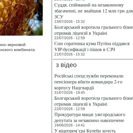
Суддя, спійманий на незаконному
збагаченні, не знайшов 12 млн грн для
ЗСУ
23/07/2026 - 15:32
Болгарський воротила грального бізн
отримав ліцензії в Україні
22/07/2026 - 12:59
Син соратника кума Путіна піддався
нно-зерновой
VIP-бусифікації і пішов в СЗЧ
нского комбината
21/07/2026 - 15:32
з відео
Російські спецслужби переконали
пенсіонера вбити командира 2-го
корпусу Нацгвардії
31/07/2026 - 19:45
Болгарський воротила грального бізн
отримав ліцензії в Україні
22/07/2026 - 12:59
Прокуратура мацає ужгородського
депутата за незаконно накопичене
19/06/2026 - 14:41
У віцепрем’єра Кулеби хочуть