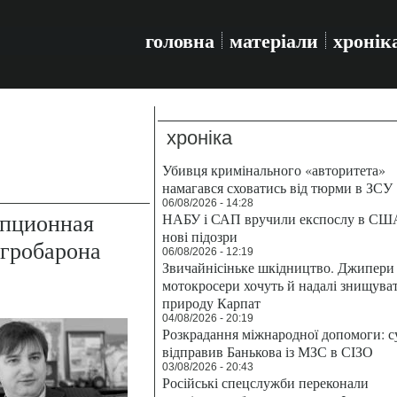
головна
матеріали
хронік
хроніка
Убивця кримінального «авторитета»
намагався сховатись від тюрми в ЗСУ
06/08/2026 - 14:28
упционная
НАБУ і САП вручили експослу в СШ
нові підозри
агробарона
06/08/2026 - 12:19
Звичайнісіньке шкідництво. Джипери 
мотокросери хочуть й надалі знищува
природу Карпат
04/08/2026 - 20:19
Розкрадання міжнародної допомоги: с
відправив Банькова із МЗС в СІЗО
03/08/2026 - 20:43
Російські спецслужби переконали