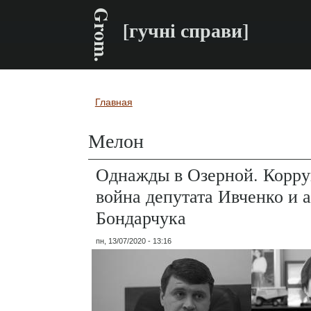
Grom.
[гучні справи]
Главная
Вы здесь
Мелон
Однажды в Озерной. Корр
война депутата Ивченко и 
Бондарчука
пн, 13/07/2020 - 13:16