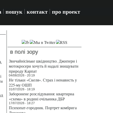
а
пошук
контакт
про проект
в полі зору
Звичайнісіньке шкідництво. Джипери і
А
мотокросери хочуть й надалі знищувати
природу Карпат
і
04/08/2026 - 20:19
Не тільки «Скеля». Страх і ненависть у
ти
225-му ОШП
31/07/2026 - 18:19
Заборонене розслідування: квартирна
уд
«схема» в родині очільника ДБР
17/07/2026 - 18:27
Психопат-городник. Портрет комбрига
Лучанова