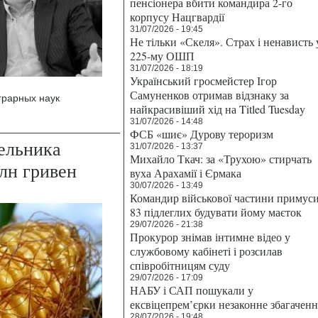
пенсіонера вбити командира 2-го
корпусу Нацгвардії
31/07/2026 - 19:45
Не тільки «Скеля». Страх і ненависть 
225-му ОШП
31/07/2026 - 18:19
Український гросмейстер Ігор
Самуненков отримав відзнаку за
грарных наук
найкрасивіший хід на Titled Tuesday
31/07/2026 - 14:48
ФСБ «шиє» Дурову тероризм
ельника
31/07/2026 - 13:37
Михайло Ткач: за «Трухою» стирчать
лн гривен
вуха Арахамії і Єрмака
30/07/2026 - 13:49
Командир військової частини примус
83 підлеглих будувати йому маєток
29/07/2026 - 21:38
Прокурор знімав інтимне відео у
службовому кабінеті і розсилав
співробітницям суду
29/07/2026 - 17:09
НАБУ і САП пошукали у
ексвіцепрем’єрки незаконне збагаченн
28/07/2026 - 19:48