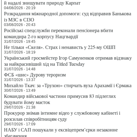
й надалі знищувати природу Карпат
04/08/2026 - 20:19
Розкрадання міжнародної допомоги: суд відправив Банькова
із МЗС в СІЗО
03/08/2026 - 20:43
Російські спецслужби переконали пенсіонера вбити
командира 2-го корпусу Нацгвардії
31/07/2026 - 19:45
Не тільки «Скеля». Страх і ненависть у 225-му ОШП
31/07/2026 - 18:19
Український гросмейстер Ігор Самуненков отримав відзнаку
за найкрасивіший хід на Titled Tuesday
31/07/2026 - 14:48
ФСБ «шиє» Дурову тероризм
31/07/2026 - 13:37
Михайло Ткач: за «Трухою» стирчать вуха Арахамії і Єрмака
30/07/2026 - 13:49
Командир військової частини примусив 83 підлеглих
будувати йому маєток
29/07/2026 - 21:38
Прокурор знімав інтимне відео у службовому кабінеті і
розсилав співробітницям суду
29/07/2026 - 17:09
НАБУ і САП пошукали у ексвіцепрем’єрки незаконне
збагачення