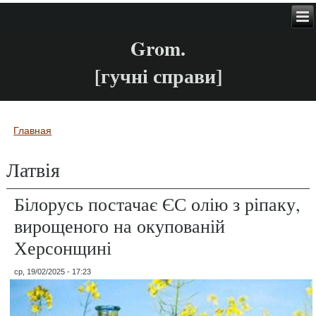
Grom.
[гучні справи]
Главная
Вы здесь
Латвія
Білорусь постачає ЄС олію з ріпаку,
вирощеного на окупованій
Херсонщині
ср, 19/02/2025 - 17:23