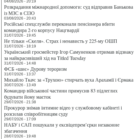
04/08/2026 - 20:19
Розкрадання міжнародної допомоги: суд відправив Банькова
із МЗС в СІЗО
03/08/2026 - 20:43
Російські спецслужби переконали пенсіонера вбити
командира 2-го корпусу Нацгвардії
31/07/2026 - 19:45
Не тільки «Скеля». Страх і ненависть у 225-му ОШП
31/07/2026 - 18:19
Український гросмейстер Ігор Самуненков отримав відзнаку
за найкрасивіший хід на Titled Tuesday
31/07/2026 - 14:48
ФСБ «шиє» Дурову тероризм
31/07/2026 - 13:37
Михайло Ткач: за «Трухою» стирчать вуха Арахамії і Єрмака
30/07/2026 - 13:49
Командир військової частини примусив 83 підлеглих
будувати йому маєток
29/07/2026 - 21:38
Прокурор знімав інтимне відео у службовому кабінеті і
розсилав співробітницям суду
29/07/2026 - 17:09
НАБУ і САП пошукали у ексвіцепрем’єрки незаконне
збагачення
28/07/2026 - 19:48