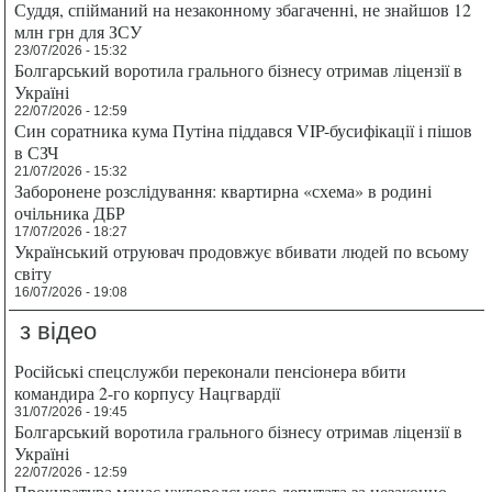
Суддя, спійманий на незаконному збагаченні, не знайшов 12
млн грн для ЗСУ
23/07/2026 - 15:32
Болгарський воротила грального бізнесу отримав ліцензії в
Україні
22/07/2026 - 12:59
Син соратника кума Путіна піддався VIP-бусифікації і пішов
в СЗЧ
21/07/2026 - 15:32
Заборонене розслідування: квартирна «схема» в родині
очільника ДБР
17/07/2026 - 18:27
Український отруювач продовжує вбивати людей по всьому
світу
16/07/2026 - 19:08
з відео
Російські спецслужби переконали пенсіонера вбити
командира 2-го корпусу Нацгвардії
31/07/2026 - 19:45
Болгарський воротила грального бізнесу отримав ліцензії в
Україні
22/07/2026 - 12:59
Прокуратура мацає ужгородського депутата за незаконно