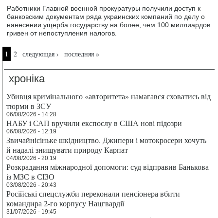
Работники Главной военной прокуратуры получили доступ к
банковским документам ряда украинских компаний по делу о
нанесении ущерба государству на более, чем 100 миллиардов
гривен от непоступления налогов.
Страницы
1
2
следующая ›
последняя »
хроніка
Убивця кримінального «авторитета» намагався сховатись від
тюрми в ЗСУ
06/08/2026 - 14:28
НАБУ і САП вручили експослу в США нові підозри
06/08/2026 - 12:19
Звичайнісіньке шкідництво. Джипери і мотокросери хочуть
й надалі знищувати природу Карпат
04/08/2026 - 20:19
Розкрадання міжнародної допомоги: суд відправив Банькова
із МЗС в СІЗО
03/08/2026 - 20:43
Російські спецслужби переконали пенсіонера вбити
командира 2-го корпусу Нацгвардії
31/07/2026 - 19:45