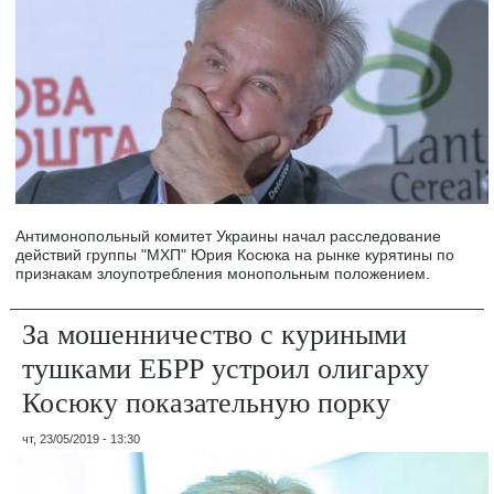
Антимонопольный комитет Украины начал расследование
действий группы "МХП" Юрия Косюка на рынке курятины по
признакам злоупотребления монопольным положением.
За мошенничество с куриными
тушками ЕБРР устроил олигарху
Косюку показательную порку
чт, 23/05/2019 - 13:30