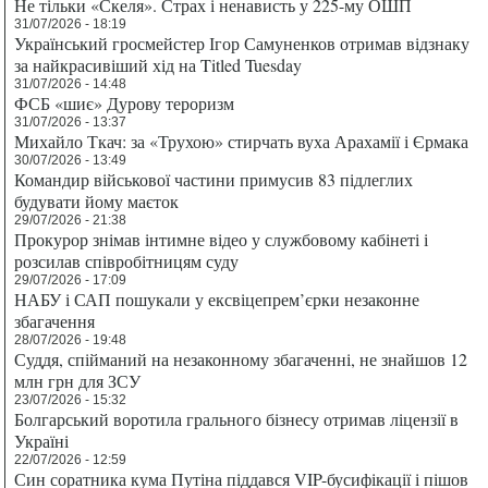
Не тільки «Скеля». Страх і ненависть у 225-му ОШП
31/07/2026 - 18:19
Український гросмейстер Ігор Самуненков отримав відзнаку
за найкрасивіший хід на Titled Tuesday
31/07/2026 - 14:48
ФСБ «шиє» Дурову тероризм
31/07/2026 - 13:37
Михайло Ткач: за «Трухою» стирчать вуха Арахамії і Єрмака
30/07/2026 - 13:49
Командир військової частини примусив 83 підлеглих
будувати йому маєток
29/07/2026 - 21:38
Прокурор знімав інтимне відео у службовому кабінеті і
розсилав співробітницям суду
29/07/2026 - 17:09
НАБУ і САП пошукали у ексвіцепрем’єрки незаконне
збагачення
28/07/2026 - 19:48
Суддя, спійманий на незаконному збагаченні, не знайшов 12
млн грн для ЗСУ
23/07/2026 - 15:32
Болгарський воротила грального бізнесу отримав ліцензії в
Україні
22/07/2026 - 12:59
Син соратника кума Путіна піддався VIP-бусифікації і пішов