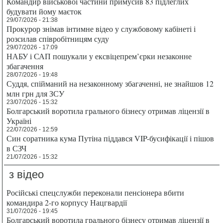
Командир військової частини примусив 83 підлеглих
будувати йому маєток
29/07/2026 - 21:38
Прокурор знімав інтимне відео у службовому кабінеті і
розсилав співробітницям суду
29/07/2026 - 17:09
НАБУ і САП пошукали у ексвіцепрем’єрки незаконне
збагачення
28/07/2026 - 19:48
Суддя, спійманий на незаконному збагаченні, не знайшов 12
млн грн для ЗСУ
23/07/2026 - 15:32
Болгарський воротила грального бізнесу отримав ліцензії в
Україні
22/07/2026 - 12:59
Син соратника кума Путіна піддався VIP-бусифікації і пішов
в СЗЧ
21/07/2026 - 15:32
з відео
Російські спецслужби переконали пенсіонера вбити
командира 2-го корпусу Нацгвардії
31/07/2026 - 19:45
Болгарський воротила грального бізнесу отримав ліцензії в