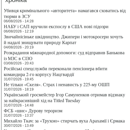
Убивця кримінального «авторитета» намагався сховатись від
тюрми в ЗСУ
06/08/2026 - 14:28
НАБУ і САП вручили експослу в США нові підозри
06/08/2026 - 12:19
Звичайнісіньке шкідництво. Джипери і мотокросери хочуть
й надалі знищувати природу Карпат
04/08/2026 - 20:19
Розкрадання міжнародної допомоги: суд відправив Банькова
із МЗС в СІЗО
03/08/2026 - 20:43
Російські спецслужби переконали пенсіонера вбити
командира 2-го корпусу Нацгвардії
31/07/2026 - 19:45
Не тільки «Скеля». Страх і ненависть у 225-му ОШП
31/07/2026 - 18:19
Український гросмейстер Ігор Самуненков отримав відзнаку
за найкрасивіший хід на Titled Tuesday
31/07/2026 - 14:48
ФСБ «шиє» Дурову тероризм
31/07/2026 - 13:37
Михайло Ткач: за «Трухою» стирчать вуха Арахамії і Єрмака
30/07/2026 - 13:49