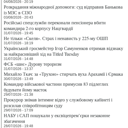
04/08/2026 - 20:19
Розкрадання міжнародної допомоги: суд відправив Банькова
із МЗС в СІЗО
03/08/2026 - 20:43
Російські спецслужби переконали пенсіонера вбити
командира 2-го корпусу Нацгвардії
31/07/2026 - 19:45
Не тільки «Скеля». Страх і ненависть у 225-му ОШП
31/07/2026 - 18:19
Український гросмейстер Ігор Самуненков отримав відзнаку
за найкрасивіший хід на Titled Tuesday
31/07/2026 - 14:48
ФСБ «шиє» Дурову тероризм
31/07/2026 - 13:37
Михайло Ткач: за «Трухою» стирчать вуха Арахамії і Єрмака
30/07/2026 - 13:49
Командир військової частини примусив 83 підлеглих
будувати йому маєток
29/07/2026 - 21:38
Прокурор знімав інтимне відео у службовому кабінеті і
розсилав співробітницям суду
29/07/2026 - 17:09
НАБУ і САП пошукали у ексвіцепрем’єрки незаконне
збагачення
28/07/2026 - 19:48