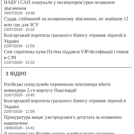
НАБУ і САП пошукали у ексвіцепрем’єрки незаконне
збагачення
28/07/2026 - 19:48
Суддя, спійманий на незаконному збагаченні, не знайшов 12
млн грн для ЗСУ
23/07/2026 - 15:32
Болгарський воротила грального бізнесу отримав ліцензії в
Україні
22/07/2026 - 12:59
Син соратника кума Путіна піддався VIP-бусифікації і пішов
в СЗЧ
21/07/2026 - 15:32
з відео
Російські спецслужби переконали пенсіонера вбити
командира 2-го корпусу Нацгвардії
31/07/2026 - 19:45
Болгарський воротила грального бізнесу отримав ліцензії в
Україні
22/07/2026 - 12:59
Прокуратура мацає ужгородського депутата за незаконно
накопичене
19/06/2026 - 14:41
У віцепрем’єра Кулеби хочуть конфіскувати столичну