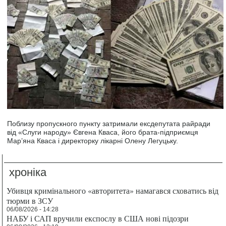
Поблизу пропускного пункту затримали ексдепутата райради
від «Слуги народу» Євгена Кваса, його брата-підприємця
Мар’яна Кваса і директорку лікарні Олену Легуцьку.
хроніка
Убивця кримінального «авторитета» намагався сховатись від
тюрми в ЗСУ
06/08/2026 - 14:28
НАБУ і САП вручили експослу в США нові підозри