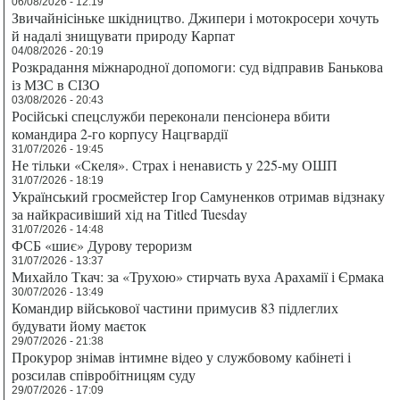
06/08/2026 - 12:19
Звичайнісіньке шкідництво. Джипери і мотокросери хочуть
й надалі знищувати природу Карпат
04/08/2026 - 20:19
Розкрадання міжнародної допомоги: суд відправив Банькова
із МЗС в СІЗО
03/08/2026 - 20:43
Російські спецслужби переконали пенсіонера вбити
командира 2-го корпусу Нацгвардії
31/07/2026 - 19:45
Не тільки «Скеля». Страх і ненависть у 225-му ОШП
31/07/2026 - 18:19
Український гросмейстер Ігор Самуненков отримав відзнаку
за найкрасивіший хід на Titled Tuesday
31/07/2026 - 14:48
ФСБ «шиє» Дурову тероризм
31/07/2026 - 13:37
Михайло Ткач: за «Трухою» стирчать вуха Арахамії і Єрмака
30/07/2026 - 13:49
Командир військової частини примусив 83 підлеглих
будувати йому маєток
29/07/2026 - 21:38
Прокурор знімав інтимне відео у службовому кабінеті і
розсилав співробітницям суду
29/07/2026 - 17:09