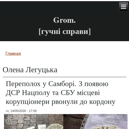
Grom.
[гучні справи]
Главная
Вы здесь
Олена Легуцька
Переполох у Самборі. З появою
ДСР Нацполу та СБУ місцеві
корупціонери рвонули до кордону
чт, 14/05/2026 - 17:09