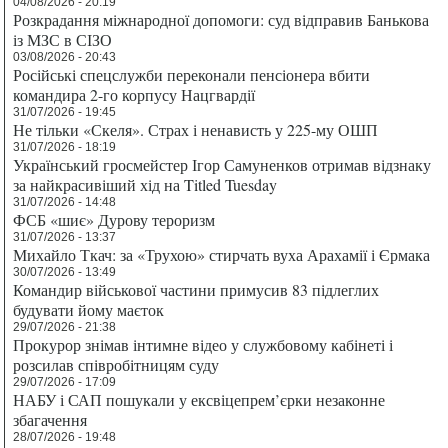
04/08/2026 - 20:19
Розкрадання міжнародної допомоги: суд відправив Банькова
із МЗС в СІЗО
03/08/2026 - 20:43
Російські спецслужби переконали пенсіонера вбити
командира 2-го корпусу Нацгвардії
31/07/2026 - 19:45
Не тільки «Скеля». Страх і ненависть у 225-му ОШП
31/07/2026 - 18:19
Український гросмейстер Ігор Самуненков отримав відзнаку
за найкрасивіший хід на Titled Tuesday
31/07/2026 - 14:48
ФСБ «шиє» Дурову тероризм
31/07/2026 - 13:37
Михайло Ткач: за «Трухою» стирчать вуха Арахамії і Єрмака
30/07/2026 - 13:49
Командир військової частини примусив 83 підлеглих
будувати йому маєток
29/07/2026 - 21:38
Прокурор знімав інтимне відео у службовому кабінеті і
розсилав співробітницям суду
29/07/2026 - 17:09
НАБУ і САП пошукали у ексвіцепрем’єрки незаконне
збагачення
28/07/2026 - 19:48