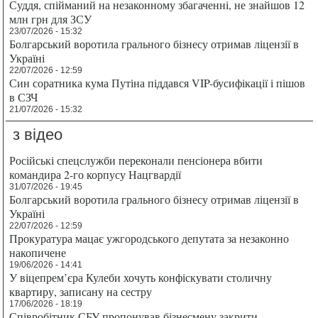
Суддя, спійманий на незаконному збагаченні, не знайшов 12
млн грн для ЗСУ
23/07/2026 - 15:32
Болгарський воротила грального бізнесу отримав ліцензії в
Україні
22/07/2026 - 12:59
Син соратника кума Путіна піддався VIP-бусифікації і пішов
в СЗЧ
21/07/2026 - 15:32
з відео
Російські спецслужби переконали пенсіонера вбити
командира 2-го корпусу Нацгвардії
31/07/2026 - 19:45
Болгарський воротила грального бізнесу отримав ліцензії в
Україні
22/07/2026 - 12:59
Прокуратура мацає ужгородського депутата за незаконно
накопичене
19/06/2026 - 14:41
У віцепрем’єра Кулеби хочуть конфіскувати столичну
квартиру, записану на сестру
17/06/2026 - 18:19
Співробітник СБУ пропонував бізнесмену закрити