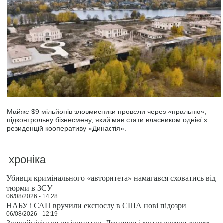
Майже $9 мільйонів зловмисники провели через «пральню»,
підконтрольну бізнесмену, який мав стати власником однієї з
резиденцій кооперативу «Династія».
хроніка
Убивця кримінального «авторитета» намагався сховатись від
тюрми в ЗСУ
06/08/2026 - 14:28
НАБУ і САП вручили експослу в США нові підозри
06/08/2026 - 12:19
Звичайнісіньке шкідництво. Джипери і мотокросери хочуть