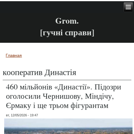
Grom.
[гучні справи]
Главная
Вы здесь
кооператив Династія
460 мільйонів «Династії». Підозри
оголосили Чернишову, Міндічу,
Єрмаку і ще трьом фігурантам
вт, 12/05/2026 - 19:47