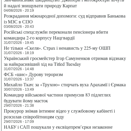
й надалі знищувати природу Карпат
04/08/2026 - 20:19
Розкрадання міжнародної допомоги: суд відправив Банькова
із МЗС в СІЗО
03/08/2026 - 20:43
Російські спецслужби переконали пенсіонера вбити
командира 2-го корпусу Нацгвардії
31/07/2026 - 19:45
Не тільки «Скеля». Страх і ненависть у 225-му ОШП
31/07/2026 - 18:19
Український гросмейстер Ігор Самуненков отримав відзнаку
за найкрасивіший хід на Titled Tuesday
31/07/2026 - 14:48
ФСБ «шиє» Дурову тероризм
31/07/2026 - 13:37
Михайло Ткач: за «Трухою» стирчать вуха Арахамії і Єрмака
30/07/2026 - 13:49
Командир військової частини примусив 83 підлеглих
будувати йому маєток
29/07/2026 - 21:38
Прокурор знімав інтимне відео у службовому кабінеті і
розсилав співробітницям суду
29/07/2026 - 17:09
НАБУ і САП пошукали у ексвіцепрем’єрки незаконне