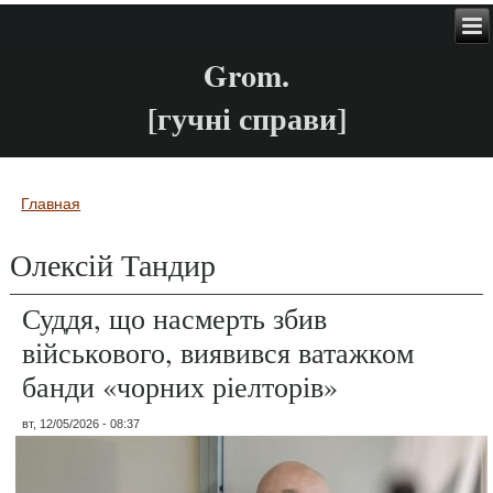
Grom.
[гучні справи]
Главная
Вы здесь
Олексій Тандир
Суддя, що насмерть збив
військового, виявився ватажком
банди «чорних ріелторів»
вт, 12/05/2026 - 08:37