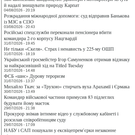
й надалі знищувати природу Карпат
04/08/2026 - 20:19
Розкрадання міжнародної допомоги: суд відправив Банькова
із МЗС в СІЗО
03/08/2026 - 20:43
Російські спецслужби переконали пенсіонера вбити
командира 2-го корпусу Нацгвардії
31/07/2026 - 19:45
Не тільки «Скеля». Страх і ненависть у 225-му ОШП
31/07/2026 - 18:19
Український гросмейстер Ігор Самуненков отримав відзнаку
за найкрасивіший хід на Titled Tuesday
31/07/2026 - 14:48
ФСБ «шиє» Дурову тероризм
31/07/2026 - 13:37
Михайло Ткач: за «Трухою» стирчать вуха Арахамії і Єрмака
30/07/2026 - 13:49
Командир військової частини примусив 83 підлеглих
будувати йому маєток
29/07/2026 - 21:38
Прокурор знімав інтимне відео у службовому кабінеті і
розсилав співробітницям суду
29/07/2026 - 17:09
НАБУ і САП пошукали у ексвіцепрем’єрки незаконне