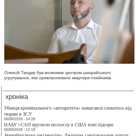
Олексій Тандир був мозковим центром шахрайського
угрупування, яке привласнювало квартири покійників.
хроніка
Убивця кримінального «авторитета» намагався сховатись від
тюрми в ЗСУ
06/08/2026 - 14:28
НАБУ і САП вручили експослу в США нові підозри
06/08/2026 - 12:19
Звичайнісіньке шкідництво. Джипери і мотокросери хочуть