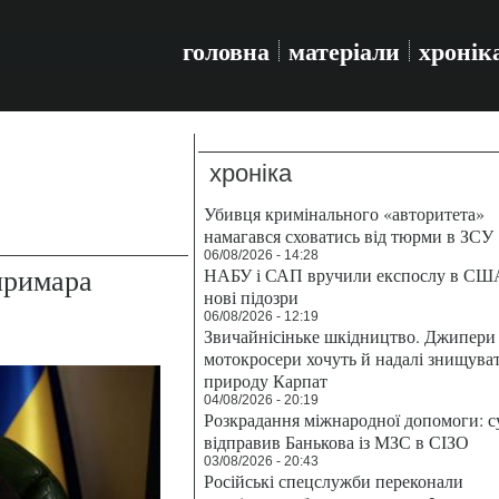
головна
матеріали
хронік
хроніка
Убивця кримінального «авторитета»
намагався сховатись від тюрми в ЗСУ
06/08/2026 - 14:28
примара
НАБУ і САП вручили експослу в СШ
нові підозри
06/08/2026 - 12:19
Звичайнісіньке шкідництво. Джипери 
мотокросери хочуть й надалі знищува
природу Карпат
04/08/2026 - 20:19
Розкрадання міжнародної допомоги: с
відправив Банькова із МЗС в СІЗО
03/08/2026 - 20:43
Російські спецслужби переконали