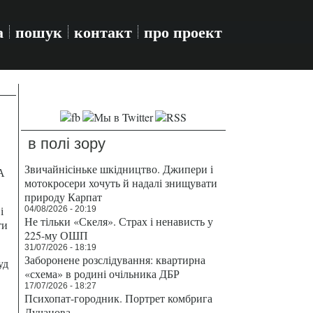
а
пошук
контакт
про проект
в полі зору
Звичайнісіньке шкідництво. Джипери і
А
мотокросери хочуть й надалі знищувати
природу Карпат
і
04/08/2026 - 20:19
Не тільки «Скеля». Страх і ненависть у
ти
225-му ОШП
31/07/2026 - 18:19
Заборонене розслідування: квартирна
уд
«схема» в родині очільника ДБР
17/07/2026 - 18:27
Психопат-городник. Портрет комбрига
Лучанова