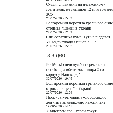
Суддя, спійманий на незаконному
збагаченні, не знайшов 12 млн грн для
ЗСУ
23/07/2026 - 15:32
Болгарський воротила грального бізн
отримав ліцензії в Україні
22/07/2026 - 12:59
Син соратника кума Путіна піддався
VIP-бусифікації і пішов в СЗЧ
21/07/2026 - 15:32
з відео
Російські спецслужби переконали
пенсіонера вбити командира 2-го
корпусу Нацгвардії
31/07/2026 - 19:45
Болгарський воротила грального бізн
отримав ліцензії в Україні
22/07/2026 - 12:59
Прокуратура мацає ужгородського
депутата за незаконно накопичене
19/06/2026 - 14:41
У віцепрем’єра Кулеби хочуть