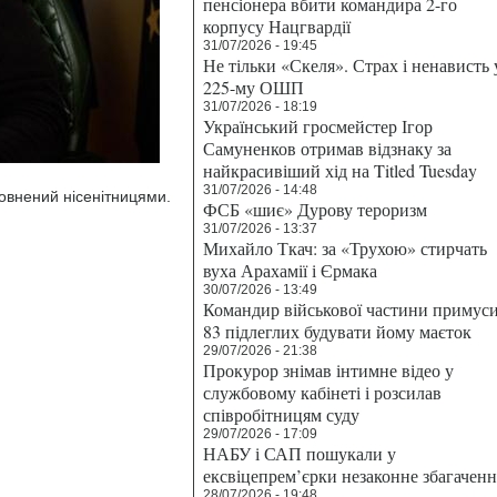
пенсіонера вбити командира 2-го
корпусу Нацгвардії
31/07/2026 - 19:45
Не тільки «Скеля». Страх і ненависть 
225-му ОШП
31/07/2026 - 18:19
Український гросмейстер Ігор
Самуненков отримав відзнаку за
найкрасивіший хід на Titled Tuesday
31/07/2026 - 14:48
овнений нісенітницями.
ФСБ «шиє» Дурову тероризм
31/07/2026 - 13:37
Михайло Ткач: за «Трухою» стирчать
вуха Арахамії і Єрмака
30/07/2026 - 13:49
Командир військової частини примус
83 підлеглих будувати йому маєток
29/07/2026 - 21:38
Прокурор знімав інтимне відео у
службовому кабінеті і розсилав
співробітницям суду
29/07/2026 - 17:09
НАБУ і САП пошукали у
ексвіцепрем’єрки незаконне збагаченн
28/07/2026 - 19:48