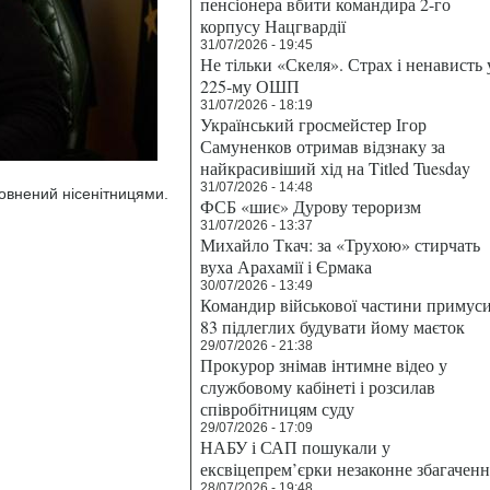
пенсіонера вбити командира 2-го
корпусу Нацгвардії
31/07/2026 - 19:45
Не тільки «Скеля». Страх і ненависть 
225-му ОШП
31/07/2026 - 18:19
Український гросмейстер Ігор
Самуненков отримав відзнаку за
найкрасивіший хід на Titled Tuesday
31/07/2026 - 14:48
овнений нісенітницями.
ФСБ «шиє» Дурову тероризм
31/07/2026 - 13:37
Михайло Ткач: за «Трухою» стирчать
вуха Арахамії і Єрмака
30/07/2026 - 13:49
Командир військової частини примус
83 підлеглих будувати йому маєток
29/07/2026 - 21:38
Прокурор знімав інтимне відео у
службовому кабінеті і розсилав
співробітницям суду
29/07/2026 - 17:09
НАБУ і САП пошукали у
ексвіцепрем’єрки незаконне збагаченн
28/07/2026 - 19:48