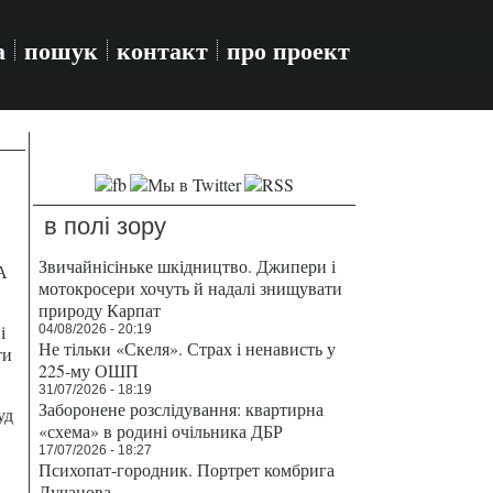
а
пошук
контакт
про проект
в полі зору
Звичайнісіньке шкідництво. Джипери і
А
мотокросери хочуть й надалі знищувати
природу Карпат
і
04/08/2026 - 20:19
Не тільки «Скеля». Страх і ненависть у
ти
225-му ОШП
31/07/2026 - 18:19
Заборонене розслідування: квартирна
уд
«схема» в родині очільника ДБР
17/07/2026 - 18:27
Психопат-городник. Портрет комбрига
Лучанова