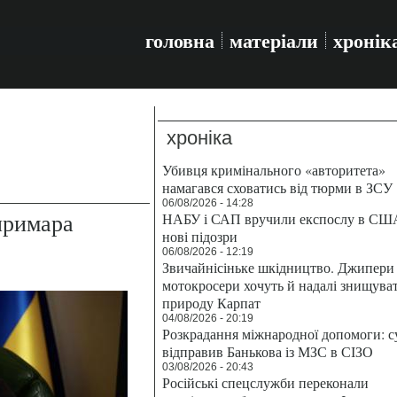
головна
матеріали
хронік
хроніка
Убивця кримінального «авторитета»
намагався сховатись від тюрми в ЗСУ
06/08/2026 - 14:28
примара
НАБУ і САП вручили експослу в СШ
нові підозри
06/08/2026 - 12:19
Звичайнісіньке шкідництво. Джипери 
мотокросери хочуть й надалі знищува
природу Карпат
04/08/2026 - 20:19
Розкрадання міжнародної допомоги: с
відправив Банькова із МЗС в СІЗО
03/08/2026 - 20:43
Російські спецслужби переконали