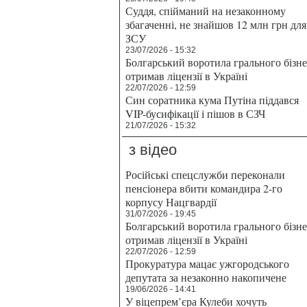
Суддя, спійманий на незаконному
збагаченні, не знайшов 12 млн грн для
ЗСУ
23/07/2026 - 15:32
Болгарський воротила грального бізн
отримав ліцензії в Україні
22/07/2026 - 12:59
Син соратника кума Путіна піддався
VIP-бусифікації і пішов в СЗЧ
21/07/2026 - 15:32
з відео
Російські спецслужби переконали
пенсіонера вбити командира 2-го
корпусу Нацгвардії
31/07/2026 - 19:45
Болгарський воротила грального бізн
отримав ліцензії в Україні
22/07/2026 - 12:59
Прокуратура мацає ужгородського
депутата за незаконно накопичене
19/06/2026 - 14:41
У віцепрем’єра Кулеби хочуть