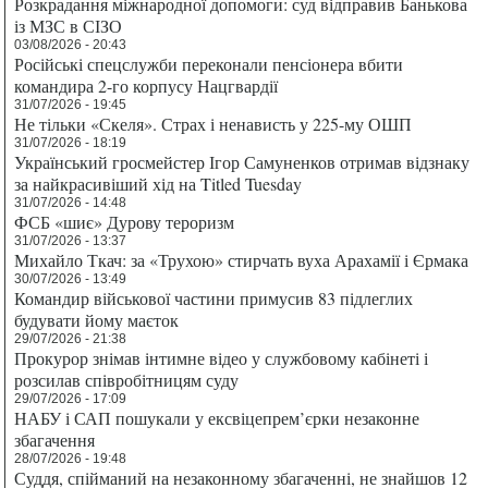
Розкрадання міжнародної допомоги: суд відправив Банькова
із МЗС в СІЗО
03/08/2026 - 20:43
Російські спецслужби переконали пенсіонера вбити
командира 2-го корпусу Нацгвардії
31/07/2026 - 19:45
Не тільки «Скеля». Страх і ненависть у 225-му ОШП
31/07/2026 - 18:19
Український гросмейстер Ігор Самуненков отримав відзнаку
за найкрасивіший хід на Titled Tuesday
31/07/2026 - 14:48
ФСБ «шиє» Дурову тероризм
31/07/2026 - 13:37
Михайло Ткач: за «Трухою» стирчать вуха Арахамії і Єрмака
30/07/2026 - 13:49
Командир військової частини примусив 83 підлеглих
будувати йому маєток
29/07/2026 - 21:38
Прокурор знімав інтимне відео у службовому кабінеті і
розсилав співробітницям суду
29/07/2026 - 17:09
НАБУ і САП пошукали у ексвіцепрем’єрки незаконне
збагачення
28/07/2026 - 19:48
Суддя, спійманий на незаконному збагаченні, не знайшов 12