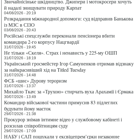
Звичайнісіньке шкідництво. Джипери і мотокросери хочуть
й надалі знищувати природу Карпат
04/08/2026 - 20:19
Розкрадання міжнародної допомоги: суд відправив Банькова
із МЗС в СІЗО
03/08/2026 - 20:43
Російські спецслужби переконали пенсіонера вбити
командира 2-го корпусу Нацгвардії
31/07/2026 - 19:45
Не тільки «Скеля». Страх і ненависть у 225-му ОШП
31/07/2026 - 18:19
Український гросмейстер Ігор Самуненков отримав відзнаку
за найкрасивіший хід на Titled Tuesday
31/07/2026 - 14:48
ФСБ «шиє» Дурову тероризм
31/07/2026 - 13:37
Михайло Ткач: за «Трухою» стирчать вуха Арахамії і Єрмака
30/07/2026 - 13:49
Командир військової частини примусив 83 підлеглих
будувати йому маєток
29/07/2026 - 21:38
Прокурор знімав інтимне відео у службовому кабінеті і
розсилав співробітницям суду
29/07/2026 - 17:09
НАБУ і САП пошукали у ексвіцепрем’єрки незаконне