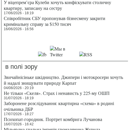
У віцепрем’єра Кулеби хочуть конфіскувати столичну
квартиру, записану на сестру
17/06/2026 - 18:19
Співробітник СБУ пропонував бізнесмену закрити
кримінальну справу за $150 тисяч
16/06/2026 - 16:56
в полі зору
Звичайнісіньке шкідництво. Джипери і мотокросери хочуть
й надалі знищувати природу Карпат
04/08/2026 - 20:19
Не тільки «Скеля». Страх і ненависть у 225-му ОШП
31/07/2026 - 18:19
Заборонене розслідування: квартирна «схема» в родині
очільника ДБР
17/07/2026 - 18:27
Психопат-городник. Портрет комбрига Лучанова
16/07/2026 - 16:42
Мільярдна гральна імперія громадянина Журила