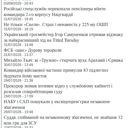
03/08/2026 - 20:43
Російські спецслужби переконали пенсіонера вбити
командира 2-го корпусу Нацгвардії
31/07/2026 - 19:45
Не тільки «Скеля». Страх і ненависть у 225-му ОШП
31/07/2026 - 18:19
Український гросмейстер Ігор Самуненков отримав відзнаку
за найкрасивіший хід на Titled Tuesday
31/07/2026 - 14:48
ФСБ «шиє» Дурову тероризм
31/07/2026 - 13:37
Михайло Ткач: за «Трухою» стирчать вуха Арахамії і Єрмака
30/07/2026 - 13:49
Командир військової частини примусив 83 підлеглих
будувати йому маєток
29/07/2026 - 21:38
Прокурор знімав інтимне відео у службовому кабінеті і
розсилав співробітницям суду
29/07/2026 - 17:09
НАБУ і САП пошукали у ексвіцепрем’єрки незаконне
збагачення
28/07/2026 - 19:48
Суддя, спійманий на незаконному збагаченні, не знайшов 12
млн грн для ЗСУ
23/07/2026 - 15:32