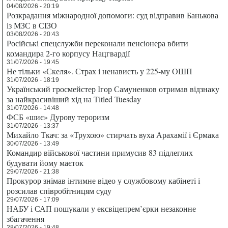
04/08/2026 - 20:19
Розкрадання міжнародної допомоги: суд відправив Банькова
із МЗС в СІЗО
03/08/2026 - 20:43
Російські спецслужби переконали пенсіонера вбити
командира 2-го корпусу Нацгвардії
31/07/2026 - 19:45
Не тільки «Скеля». Страх і ненависть у 225-му ОШП
31/07/2026 - 18:19
Український гросмейстер Ігор Самуненков отримав відзнаку
за найкрасивіший хід на Titled Tuesday
31/07/2026 - 14:48
ФСБ «шиє» Дурову тероризм
31/07/2026 - 13:37
Михайло Ткач: за «Трухою» стирчать вуха Арахамії і Єрмака
30/07/2026 - 13:49
Командир військової частини примусив 83 підлеглих
будувати йому маєток
29/07/2026 - 21:38
Прокурор знімав інтимне відео у службовому кабінеті і
розсилав співробітницям суду
29/07/2026 - 17:09
НАБУ і САП пошукали у ексвіцепрем’єрки незаконне
збагачення
28/07/2026 - 19:48