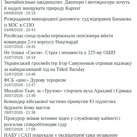
Звичайнісіньке шкідництво. Джипери і мотокросери хочуть
й надалі знищувати природу Карпат
04/08/2026 - 20:19
Розкрадання міжнародної допомоги: суд відправив Банькова
із МЗС в СІЗО
03/08/2026 - 20:43
Російські спецслужби переконали пенсіонера вбити
командира 2-го корпусу Нацгвардії
31/07/2026 - 19:45
Не тільки «Скеля». Страх і ненависть у 225-му ОШП
31/07/2026 - 18:19
Український гросмейстер Ігор Самуненков отримав відзнаку
за найкрасивіший хід на Titled Tuesday
31/07/2026 - 14:48
ФСБ «шиє» Дурову тероризм
31/07/2026 - 13:37
Михайло Ткач: за «Трухою» стирчать вуха Арахамії і Єрмака
30/07/2026 - 13:49
Командир військової частини примусив 83 підлеглих
будувати йому маєток
29/07/2026 - 21:38
Прокурор знімав інтимне відео у службовому кабінеті і
розсилав співробітницям суду
29/07/2026 - 17:09
НАБУ і САП пошукали у ексвіцепрем’єрки незаконне