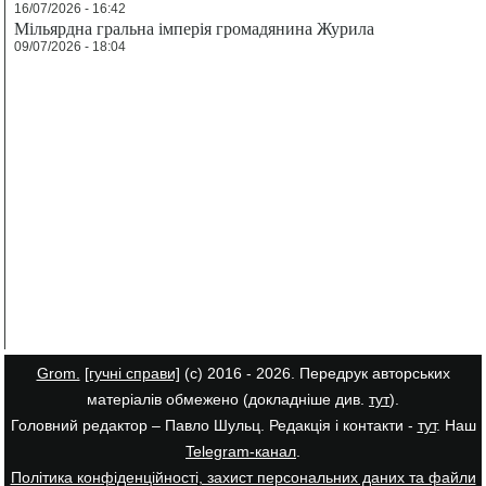
16/07/2026 - 16:42
Мільярдна гральна імперія громадянина Журила
09/07/2026 - 18:04
Grom.
[гучні справи]
(с) 2016 - 2026. Передрук авторських
матеріалів обмежено (докладніше див.
тут
).
Головний редактор – Павло Шульц. Редакція і контакти -
тут
. Наш
Telegram-канал
.
Політика конфіденційності, захист персональних даних та файли