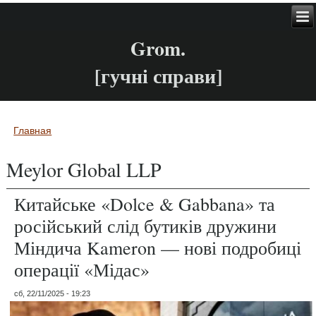
Grom.
[гучні справи]
Главная
Вы здесь
Meylor Global LLP
Китайське «Dolce & Gabbana» та
російський слід бутиків дружини
Міндича Kameron — нові подробиці
операції «Мідас»
сб, 22/11/2025 - 19:23