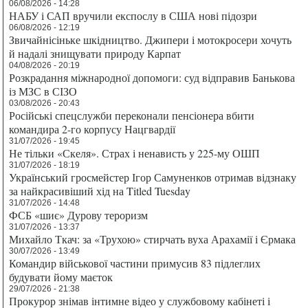
06/08/2026 - 14:28
НАБУ і САП вручили експослу в США нові підозри
06/08/2026 - 12:19
Звичайнісіньке шкідництво. Джипери і мотокросери хочуть
й надалі знищувати природу Карпат
04/08/2026 - 20:19
Розкрадання міжнародної допомоги: суд відправив Банькова
із МЗС в СІЗО
03/08/2026 - 20:43
Російські спецслужби переконали пенсіонера вбити
командира 2-го корпусу Нацгвардії
31/07/2026 - 19:45
Не тільки «Скеля». Страх і ненависть у 225-му ОШП
31/07/2026 - 18:19
Український гросмейстер Ігор Самуненков отримав відзнаку
за найкрасивіший хід на Titled Tuesday
31/07/2026 - 14:48
ФСБ «шиє» Дурову тероризм
31/07/2026 - 13:37
Михайло Ткач: за «Трухою» стирчать вуха Арахамії і Єрмака
30/07/2026 - 13:49
Командир військової частини примусив 83 підлеглих
будувати йому маєток
29/07/2026 - 21:38
Прокурор знімав інтимне відео у службовому кабінеті і