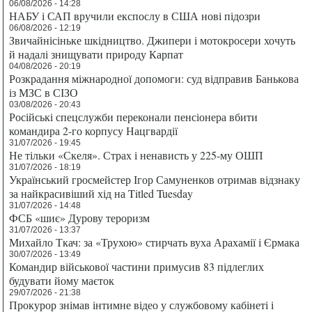
06/08/2026 - 14:28
НАБУ і САП вручили експослу в США нові підозри
06/08/2026 - 12:19
Звичайнісіньке шкідництво. Джипери і мотокросери хочуть
й надалі знищувати природу Карпат
04/08/2026 - 20:19
Розкрадання міжнародної допомоги: суд відправив Банькова
із МЗС в СІЗО
03/08/2026 - 20:43
Російські спецслужби переконали пенсіонера вбити
командира 2-го корпусу Нацгвардії
31/07/2026 - 19:45
Не тільки «Скеля». Страх і ненависть у 225-му ОШП
31/07/2026 - 18:19
Український гросмейстер Ігор Самуненков отримав відзнаку
за найкрасивіший хід на Titled Tuesday
31/07/2026 - 14:48
ФСБ «шиє» Дурову тероризм
31/07/2026 - 13:37
Михайло Ткач: за «Трухою» стирчать вуха Арахамії і Єрмака
30/07/2026 - 13:49
Командир військової частини примусив 83 підлеглих
будувати йому маєток
29/07/2026 - 21:38
Прокурор знімав інтимне відео у службовому кабінеті і