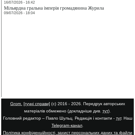
16/07/2026 - 16:42
Мільярдна гральна імперія громадянина Журила
09/07/2026 - 18:04
Grom.
[гучні справи]
(с) 2016 - 2026. Передрук авторських
матеріалів обмежено (докладніше див.
тут
).
Головний редактор – Павло Шульц. Редакція і контакти -
тут
. Наш
Telegram-канал
.
Політика конфіденційності, захист персональних даних та файли