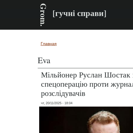
Grom.
[гучні справи]
Главная
Вы здесь
Eva
Мільйонер Руслан Шостак 
спецоперацію проти журнал
розслідувачів
чт, 20/11/2025 - 18:04