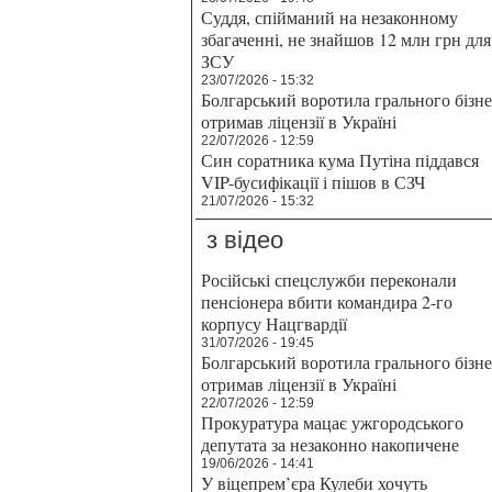
Суддя, спійманий на незаконному
збагаченні, не знайшов 12 млн грн для
ЗСУ
23/07/2026 - 15:32
Болгарський воротила грального бізн
отримав ліцензії в Україні
22/07/2026 - 12:59
Син соратника кума Путіна піддався
VIP-бусифікації і пішов в СЗЧ
21/07/2026 - 15:32
з відео
Російські спецслужби переконали
пенсіонера вбити командира 2-го
корпусу Нацгвардії
31/07/2026 - 19:45
Болгарський воротила грального бізн
отримав ліцензії в Україні
22/07/2026 - 12:59
Прокуратура мацає ужгородського
депутата за незаконно накопичене
19/06/2026 - 14:41
У віцепрем’єра Кулеби хочуть