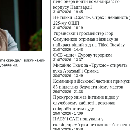
пенсіонера вбити командира 2-го
корпусу Нацгвардії
31/07/2026 - 19:45
Не тільки «Скеля». Страх і ненависть 
225-му ОШП
31/07/2026 - 18:19
Український гросмейстер Ігор
Самуненков отримав відзнаку за
найкрасивіший хід на Titled Tuesday
31/07/2026 - 14:48
ФСБ «шиє» Дурову тероризм
ити скандал, викликаний
31/07/2026 - 13:37
Михайло Ткач: за «Трухою» стирчать
Туреччини.
вуха Арахамії і Єрмака
30/07/2026 - 13:49
Командир військової частини примус
83 підлеглих будувати йому маєток
29/07/2026 - 21:38
Прокурор знімав інтимне відео у
службовому кабінеті і розсилав
співробітницям суду
29/07/2026 - 17:09
НАБУ і САП пошукали у
ексвіцепрем’єрки незаконне збагаченн
28/07/2026 - 19:48