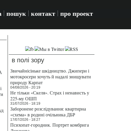
а
пошук
контакт
про проект
в полі зору
Звичайнісіньке шкідництво. Джипери і
А
мотокросери хочуть й надалі знищувати
природу Карпат
і
04/08/2026 - 20:19
Не тільки «Скеля». Страх і ненависть у
ти
225-му ОШП
31/07/2026 - 18:19
Заборонене розслідування: квартирна
уд
«схема» в родині очільника ДБР
17/07/2026 - 18:27
Психопат-городник. Портрет комбрига
Лучанова