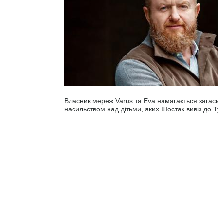
Власник мереж Varus та Eva намагається загас
насильством над дітьми, яких Шостак вивіз до 