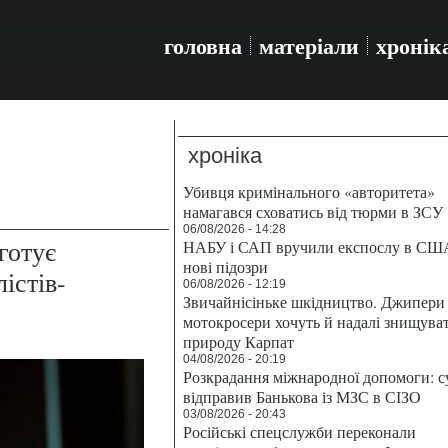
головна
матеріали
хронік
хроніка
Убивця кримінального «авторитета»
намагався сховатись від тюрми в ЗСУ
06/08/2026 - 14:28
готує
НАБУ і САП вручили експослу в СШ
нові підозри
істів-
06/08/2026 - 12:19
Звичайнісіньке шкідництво. Джипери 
мотокросери хочуть й надалі знищува
природу Карпат
04/08/2026 - 20:19
Розкрадання міжнародної допомоги: с
відправив Банькова із МЗС в СІЗО
03/08/2026 - 20:43
Російські спецслужби переконали