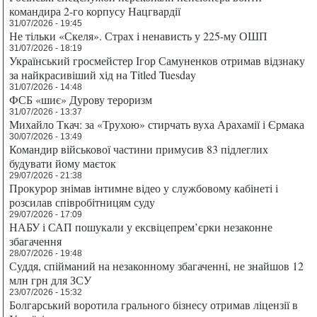
командира 2-го корпусу Нацгвардії
31/07/2026 - 19:45
Не тільки «Скеля». Страх і ненависть у 225-му ОШП
31/07/2026 - 18:19
Український гросмейстер Ігор Самуненков отримав відзнаку
за найкрасивіший хід на Titled Tuesday
31/07/2026 - 14:48
ФСБ «шиє» Дурову тероризм
31/07/2026 - 13:37
Михайло Ткач: за «Трухою» стирчать вуха Арахамії і Єрмака
30/07/2026 - 13:49
Командир військової частини примусив 83 підлеглих
будувати йому маєток
29/07/2026 - 21:38
Прокурор знімав інтимне відео у службовому кабінеті і
розсилав співробітницям суду
29/07/2026 - 17:09
НАБУ і САП пошукали у ексвіцепрем’єрки незаконне
збагачення
28/07/2026 - 19:48
Суддя, спійманий на незаконному збагаченні, не знайшов 12
млн грн для ЗСУ
23/07/2026 - 15:32
Болгарський воротила грального бізнесу отримав ліцензії в