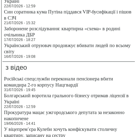
Україні
22/07/2026 - 12:59
Син соратника кума Путіна піддався VIP-бусифікації і пішов
в СЗЧ
21/07/2026 - 15:32
Заборонене розслідування: квартирна «схема» в родині
очільника ДБР
17/07/2026 - 18:27
Український отруювач продовжує вбивати людей по всьому
світу
16/07/2026 - 19:08
з відео
Російські спецслужби переконали пенсіонера вбити
командира 2-го корпусу Нацгвардії
31/07/2026 - 19:45
Болгарський воротила грального бізнесу отримав ліцензії в
Україні
22/07/2026 - 12:59
Прокуратура мацає ужгородського депутата за незаконно
накопичене
19/06/2026 - 14:41
У віцепрем’єра Кулеби хочуть конфіскувати столичну
квартиру, записану на сестру