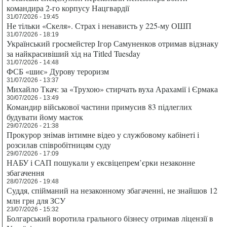
командира 2-го корпусу Нацгвардії
31/07/2026 - 19:45
Не тільки «Скеля». Страх і ненависть у 225-му ОШП
31/07/2026 - 18:19
Український гросмейстер Ігор Самуненков отримав відзнаку
за найкрасивіший хід на Titled Tuesday
31/07/2026 - 14:48
ФСБ «шиє» Дурову тероризм
31/07/2026 - 13:37
Михайло Ткач: за «Трухою» стирчать вуха Арахамії і Єрмака
30/07/2026 - 13:49
Командир військової частини примусив 83 підлеглих
будувати йому маєток
29/07/2026 - 21:38
Прокурор знімав інтимне відео у службовому кабінеті і
розсилав співробітницям суду
29/07/2026 - 17:09
НАБУ і САП пошукали у ексвіцепрем’єрки незаконне
збагачення
28/07/2026 - 19:48
Суддя, спійманий на незаконному збагаченні, не знайшов 12
млн грн для ЗСУ
23/07/2026 - 15:32
Болгарський воротила грального бізнесу отримав ліцензії в