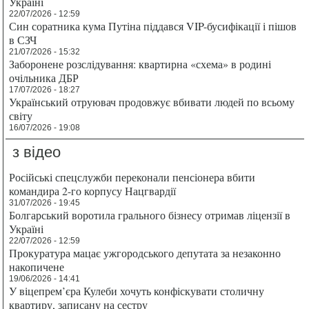
Україні
22/07/2026 - 12:59
Син соратника кума Путіна піддався VIP-бусифікації і пішов
в СЗЧ
21/07/2026 - 15:32
Заборонене розслідування: квартирна «схема» в родині
очільника ДБР
17/07/2026 - 18:27
Український отруювач продовжує вбивати людей по всьому
світу
16/07/2026 - 19:08
з відео
Російські спецслужби переконали пенсіонера вбити
командира 2-го корпусу Нацгвардії
31/07/2026 - 19:45
Болгарський воротила грального бізнесу отримав ліцензії в
Україні
22/07/2026 - 12:59
Прокуратура мацає ужгородського депутата за незаконно
накопичене
19/06/2026 - 14:41
У віцепрем’єра Кулеби хочуть конфіскувати столичну
квартиру, записану на сестру