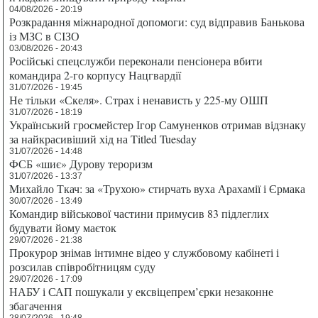
04/08/2026 - 20:19
Розкрадання міжнародної допомоги: суд відправив Банькова
із МЗС в СІЗО
03/08/2026 - 20:43
Російські спецслужби переконали пенсіонера вбити
командира 2-го корпусу Нацгвардії
31/07/2026 - 19:45
Не тільки «Скеля». Страх і ненависть у 225-му ОШП
31/07/2026 - 18:19
Український гросмейстер Ігор Самуненков отримав відзнаку
за найкрасивіший хід на Titled Tuesday
31/07/2026 - 14:48
ФСБ «шиє» Дурову тероризм
31/07/2026 - 13:37
Михайло Ткач: за «Трухою» стирчать вуха Арахамії і Єрмака
30/07/2026 - 13:49
Командир військової частини примусив 83 підлеглих
будувати йому маєток
29/07/2026 - 21:38
Прокурор знімав інтимне відео у службовому кабінеті і
розсилав співробітницям суду
29/07/2026 - 17:09
НАБУ і САП пошукали у ексвіцепрем’єрки незаконне
збагачення
28/07/2026 - 19:48