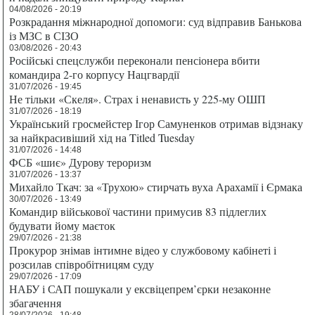
04/08/2026 - 20:19
Розкрадання міжнародної допомоги: суд відправив Банькова
із МЗС в СІЗО
03/08/2026 - 20:43
Російські спецслужби переконали пенсіонера вбити
командира 2-го корпусу Нацгвардії
31/07/2026 - 19:45
Не тільки «Скеля». Страх і ненависть у 225-му ОШП
31/07/2026 - 18:19
Український гросмейстер Ігор Самуненков отримав відзнаку
за найкрасивіший хід на Titled Tuesday
31/07/2026 - 14:48
ФСБ «шиє» Дурову тероризм
31/07/2026 - 13:37
Михайло Ткач: за «Трухою» стирчать вуха Арахамії і Єрмака
30/07/2026 - 13:49
Командир військової частини примусив 83 підлеглих
будувати йому маєток
29/07/2026 - 21:38
Прокурор знімав інтимне відео у службовому кабінеті і
розсилав співробітницям суду
29/07/2026 - 17:09
НАБУ і САП пошукали у ексвіцепрем’єрки незаконне
збагачення
28/07/2026 - 19:48